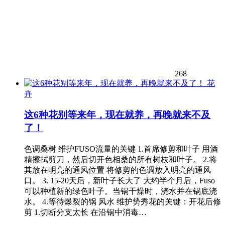
268
花
卉
这6种花别等来年，现在就养，再晚就来不及
了！
色调桑树 维护FUSO流量的关键 1.首席修剪和叶子 用酒
精擦拭剪刀，然后切开色相桑的所有树枝和叶子。 2.将
其放在明亮的通风位置 将修剪的色调放入明亮的通风
口。 3. 15-20天后，新叶子长大了 大约半个月后，Fuso
可以种植新的绿色叶子。当锅干燥时，浇水并在锅底浇
水。 4.等待爆裂的锅 风水 维护势秀花的关键：开花后修
剪 1.切断分支太长 在沿锅中消毒…