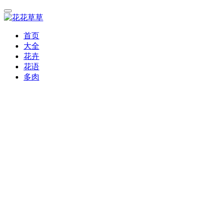
首页
大全
花卉
花语
多肉