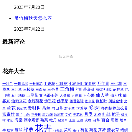
2023年7月20日
吊竹梅秋天怎么养
2023年7月22日
最新评论
暂无评论
花卉大全
万年青
一叶兰
一帆风顺
丁香花
七叶树
七彩细叶龙血树
三七花
三
一枝黄花
三角梅
三色堇
华李
三棱草
三白草
丝叶茅膏菜
也
三叶草
丽格秋海棠
丽蚌草
仙人掌
仙人球
门铁
五叶地锦
五星花
亚马逊王莲
人参榕
人参花
人心果
仙
令箭荷花
客来
仙鹤来花
佛手花
佛甲草
佩普基诺
侧柏叶
依米花
倒挂金钟
兜
多肉
兰花
发财树
吊兰
向日葵
君子兰
含羞草
多肉植物怎么养
凤仙花
兰
富贵竹
月季
杜鹃
栀子
寒兰
山竹
平安树
康乃馨
文竹
无花果
木槿
橡皮
散尾葵
百合
海棠
滴水观音
熟菜
牡丹
玫瑰
白掌
睡莲
树
水仙
玉兰
矮牵
猪笼草
玉簪
花卉
绿萝
茉莉
薄荷
薰衣草
绣球
荷花
菊花
蝴蝶
牛
花毛茛
茶花
红掌