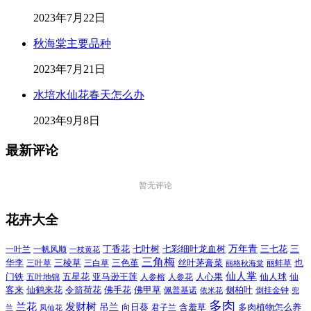
2023年7月22日
秋海棠主要品种
2023年7月21日
水培水仙花春天怎么办
2023年9月8日
最新评论
暂无评论
花卉大全
万年青
一叶兰
一帆风顺
丁香花
七叶树
七彩细叶龙血树
三七花
三
一枝黄花
三角梅
三色堇
华李
三棱草
三白草
丝叶茅膏菜
也
三叶草
丽格秋海棠
丽蚌草
仙人掌
仙人球
门铁
五叶地锦
五星花
亚马逊王莲
人参榕
人参花
人心果
仙
令箭荷花
客来
仙鹤来花
佛手花
佛甲草
佩普基诺
侧柏叶
依米花
倒挂金钟
兜
多肉
兰花
发财树
吊兰
向日葵
君子兰
含羞草
多肉植物怎么养
凤仙花
兰