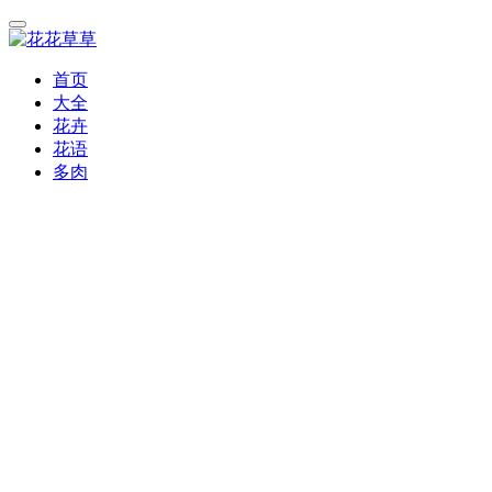
首页
大全
花卉
花语
多肉