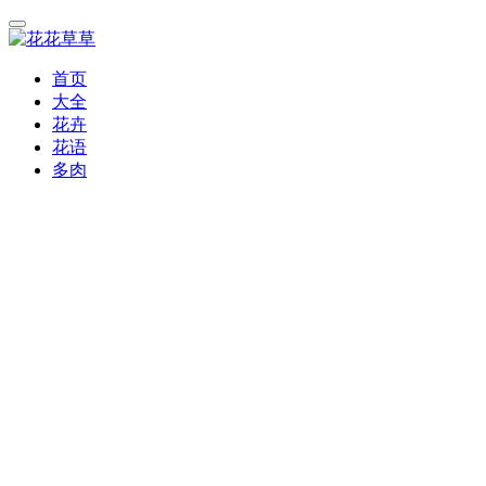
首页
大全
花卉
花语
多肉