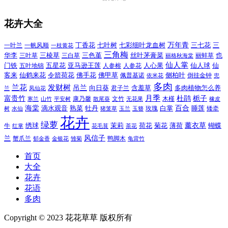
花卉大全
万年青
一叶兰
一帆风顺
丁香花
七叶树
七彩细叶龙血树
三七花
三
一枝黄花
三角梅
三色堇
华李
三棱草
三白草
丝叶茅膏菜
也
三叶草
丽格秋海棠
丽蚌草
仙人掌
仙人球
门铁
五叶地锦
五星花
亚马逊王莲
人参榕
人参花
人心果
仙
令箭荷花
客来
仙鹤来花
佛手花
佛甲草
佩普基诺
侧柏叶
依米花
倒挂金钟
兜
多肉
兰花
发财树
吊兰
向日葵
君子兰
含羞草
多肉植物怎么养
凤仙花
兰
富贵竹
月季
杜鹃
栀子
寒兰
山竹
平安树
康乃馨
文竹
无花果
木槿
橡皮
散尾葵
百合
海棠
滴水观音
熟菜
牡丹
玫瑰
白掌
睡莲
树
水仙
玉兰
矮牵
猪笼草
玉簪
花卉
绿萝
茉莉
薄荷
薰衣草
绣球
荷花
菊花
蝴蝶
牛
花毛茛
茶花
红掌
风信子
兰
蟹爪兰
鸭脚木
郁金香
金银花
雏菊
龟背竹
首页
大全
花卉
花语
多肉
Copyright © 2023 花花草草 版权所有