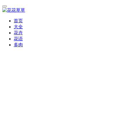
首页
大全
花卉
花语
多肉