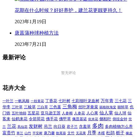
花期在什么时候？好好养护，建兰花更靓更持久！
2023年1月19日
唐菖蒲种球种植方法
2023年7月21日
最新评论
暂无评论
花卉大全
万年青
一叶兰
一帆风顺
丁香花
七叶树
七彩细叶龙血树
三七花
三
一枝黄花
三角梅
三色堇
华李
三棱草
三白草
丝叶茅膏菜
也
三叶草
丽格秋海棠
丽蚌草
仙人掌
仙人球
门铁
五叶地锦
五星花
亚马逊王莲
人参榕
人参花
人心果
仙
令箭荷花
客来
仙鹤来花
佛手花
佛甲草
佩普基诺
侧柏叶
依米花
倒挂金钟
兜
多肉
兰花
发财树
吊兰
向日葵
君子兰
含羞草
多肉植物怎么养
凤仙花
兰
富贵竹
月季
杜鹃
栀子
寒兰
山竹
平安树
康乃馨
文竹
无花果
木槿
橡皮
散尾葵