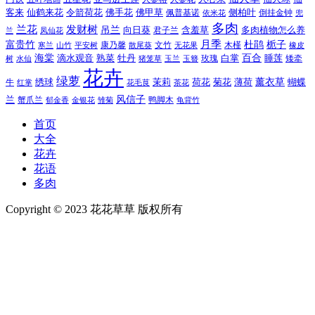
令箭荷花
客来
仙鹤来花
佛手花
佛甲草
佩普基诺
侧柏叶
依米花
倒挂金钟
兜
多肉
兰花
发财树
吊兰
向日葵
君子兰
含羞草
多肉植物怎么养
凤仙花
兰
富贵竹
月季
杜鹃
栀子
寒兰
山竹
平安树
康乃馨
文竹
无花果
木槿
橡皮
散尾葵
百合
海棠
滴水观音
熟菜
牡丹
玫瑰
白掌
睡莲
树
水仙
玉兰
矮牵
猪笼草
玉簪
花卉
绿萝
茉莉
薄荷
薰衣草
绣球
荷花
菊花
蝴蝶
牛
花毛茛
茶花
红掌
风信子
兰
蟹爪兰
鸭脚木
郁金香
金银花
雏菊
龟背竹
首页
大全
花卉
花语
多肉
Copyright © 2023 花花草草 版权所有