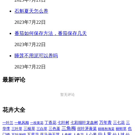
石斛夏天怎么养
2023年7月22日
番茄如何保存方法，番茄保存几天
2023年7月22日
睡莲不用泥可以养吗
2023年7月22日
最新评论
暂无评论
花卉大全
万年青
一叶兰
一帆风顺
丁香花
七叶树
七彩细叶龙血树
三七花
三
一枝黄花
三角梅
三色堇
华李
三棱草
三白草
丝叶茅膏菜
也
三叶草
丽格秋海棠
丽蚌草
仙人掌
仙人球
门铁
五叶地锦
五星花
亚马逊王莲
人参榕
人参花
人心果
仙