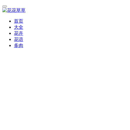
首页
大全
花卉
花语
多肉