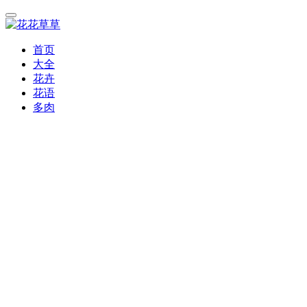
首页
大全
花卉
花语
多肉