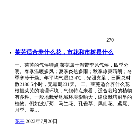
270
莱芜适合养什么花，市花和市树是什么
一、莱芜的气候特点 莱芜属于温带季风气候，四季分
明。春季温暖多风；夏季炎热多雨；秋季凉爽晴朗；冬
季寒冷干燥。年平均气温13.4℃，光照充足，日照总时
数2186.5小时，无霜期231天。 二、莱芜适合养什么花
根据莱芜的地理环境，气候特点来看，适合栽培的植物
有多种。一般地栽受地域环境影响大，建议栽培耐旱的
植物。例如波斯菊、马兰花、孔雀草、凤仙花、鸢尾、
月季、美…
花卉
2023年7月20日