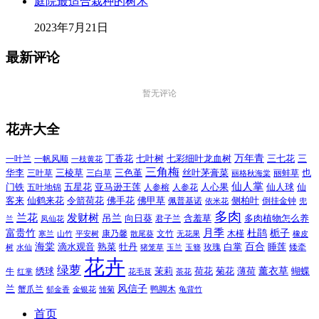
庭院最适合栽种的树木
2023年7月21日
最新评论
暂无评论
花卉大全
万年青
一叶兰
一帆风顺
丁香花
七叶树
七彩细叶龙血树
三七花
三
一枝黄花
三角梅
三色堇
华李
三棱草
三白草
丝叶茅膏菜
也
三叶草
丽格秋海棠
丽蚌草
仙人掌
仙人球
门铁
五叶地锦
五星花
亚马逊王莲
人参榕
人参花
人心果
仙
令箭荷花
客来
仙鹤来花
佛手花
佛甲草
佩普基诺
侧柏叶
依米花
倒挂金钟
兜
多肉
兰花
发财树
吊兰
向日葵
君子兰
含羞草
多肉植物怎么养
凤仙花
兰
富贵竹
月季
杜鹃
栀子
寒兰
山竹
平安树
康乃馨
文竹
无花果
木槿
橡皮
散尾葵
百合
海棠
滴水观音
熟菜
牡丹
玫瑰
白掌
睡莲
树
水仙
玉兰
矮牵
猪笼草
玉簪
花卉
绿萝
茉莉
薄荷
薰衣草
绣球
荷花
菊花
蝴蝶
牛
花毛茛
茶花
红掌
风信子
兰
蟹爪兰
鸭脚木
郁金香
金银花
雏菊
龟背竹
首页