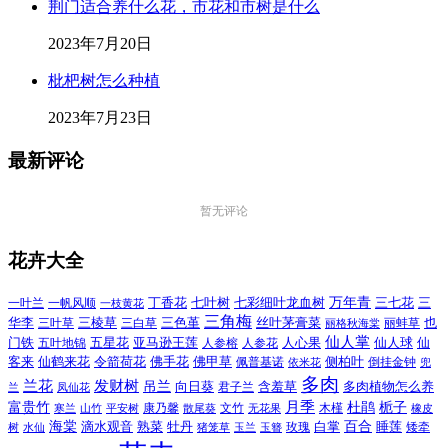
荆门适合养什么花，市花和市树是什么
2023年7月20日
枇杷树怎么种植
2023年7月23日
最新评论
暂无评论
花卉大全
万年青
一叶兰
一帆风顺
丁香花
七叶树
七彩细叶龙血树
三七花
三
一枝黄花
三角梅
三色堇
华李
三棱草
三白草
丝叶茅膏菜
也
三叶草
丽格秋海棠
丽蚌草
仙人掌
仙人球
门铁
五叶地锦
五星花
亚马逊王莲
人参榕
人参花
人心果
仙
令箭荷花
客来
仙鹤来花
佛手花
佛甲草
佩普基诺
侧柏叶
依米花
倒挂金钟
兜
多肉
兰花
发财树
吊兰
向日葵
君子兰
含羞草
多肉植物怎么养
凤仙花
兰
富贵竹
月季
杜鹃
栀子
寒兰
山竹
平安树
康乃馨
文竹
无花果
木槿
橡皮
散尾葵
百合
海棠
滴水观音
熟菜
牡丹
玫瑰
白掌
睡莲
树
水仙
玉兰
矮牵
猪笼草
玉簪