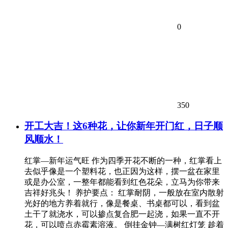
0
350
开工大吉！这6种花，让你新年开门红，日子顺
风顺水！
红掌—新年运气旺 作为四季开花不断的一种，红掌看上
去似乎像是一个塑料花，也正因为这样，摆一盆在家里
或是办公室，一整年都能看到红色花朵，立马为你带来
吉祥好兆头！ 养护要点： 红掌耐阴，一般放在室内散射
光好的地方养着就行，像是餐桌、书桌都可以，看到盆
土干了就浇水，可以掺点复合肥一起浇，如果一直不开
花，可以喷点赤霉素溶液。 倒挂金钟—满树红灯笼 趁着