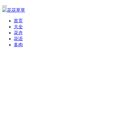
首页
大全
花卉
花语
多肉