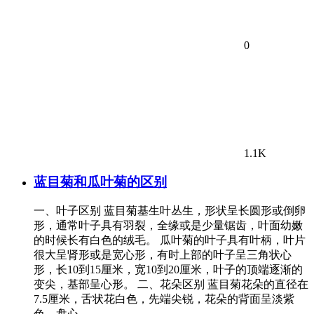
0
1.1K
蓝目菊和瓜叶菊的区别
一、叶子区别 蓝目菊基生叶丛生，形状呈长圆形或倒卵
形，通常叶子具有羽裂，全缘或是少量锯齿，叶面幼嫩
的时候长有白色的绒毛。 瓜叶菊的叶子具有叶柄，叶片
很大呈肾形或是宽心形，有时上部的叶子呈三角状心
形，长10到15厘米，宽10到20厘米，叶子的顶端逐渐的
变尖，基部呈心形。 二、花朵区别 蓝目菊花朵的直径在
7.5厘米，舌状花白色，先端尖锐，花朵的背面呈淡紫
色，盘心…