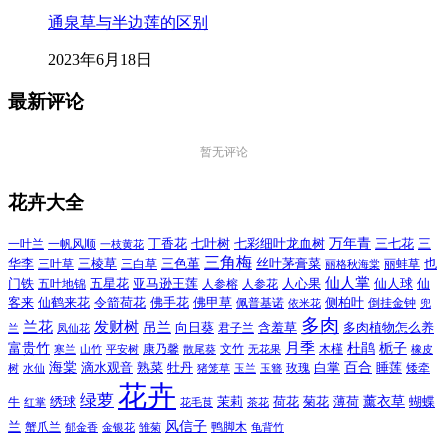
通泉草与半边莲的区别
2023年6月18日
最新评论
暂无评论
花卉大全
万年青
一叶兰
一帆风顺
丁香花
七叶树
七彩细叶龙血树
三七花
三
一枝黄花
三角梅
三色堇
华李
三棱草
三白草
丝叶茅膏菜
也
三叶草
丽格秋海棠
丽蚌草
仙人掌
仙人球
门铁
五叶地锦
五星花
亚马逊王莲
人参榕
人参花
人心果
仙
令箭荷花
客来
仙鹤来花
佛手花
佛甲草
佩普基诺
侧柏叶
依米花
倒挂金钟
兜
多肉
兰花
发财树
吊兰
向日葵
君子兰
含羞草
多肉植物怎么养
凤仙花
兰
富贵竹
月季
杜鹃
栀子
寒兰
山竹
平安树
康乃馨
文竹
无花果
木槿
橡皮
散尾葵
百合
海棠
滴水观音
熟菜
牡丹
玫瑰
白掌
睡莲
树
水仙
玉兰
矮牵
猪笼草
玉簪
花卉
绿萝
茉莉
薄荷
薰衣草
绣球
荷花
菊花
蝴蝶
牛
花毛茛
茶花
红掌
风信子
兰
蟹爪兰
鸭脚木
郁金香
金银花
雏菊
龟背竹