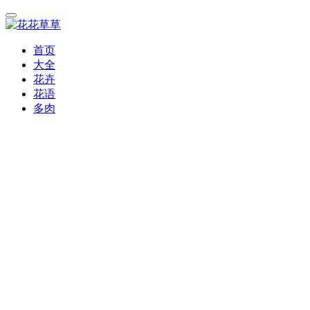
首页
大全
花卉
花语
多肉