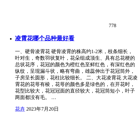
778
凌霄花哪个品种最好看
一、硬骨凌霄花 硬骨凌霄的株高约1-2米，枝条细长，
叶对生，奇数羽状复叶，花朵组成顶生、具有总花梗的
总状花序，花冠的颜色为橙红色至鲜红色，有深红色的
纵纹，呈现漏斗状，略有弯曲，雄蕊伸出于花冠筒外，
子房呈长圆形，花柱比较细长。 二、大花凌霄花 大花凌
霄花的花萼有棱，花萼的颜色多是绿色的，在开花时，
花型比较大，花冠冠面的直径较大，花冠筒短小，叶子
两面都没有毛。 …
花卉
2023年7月20日