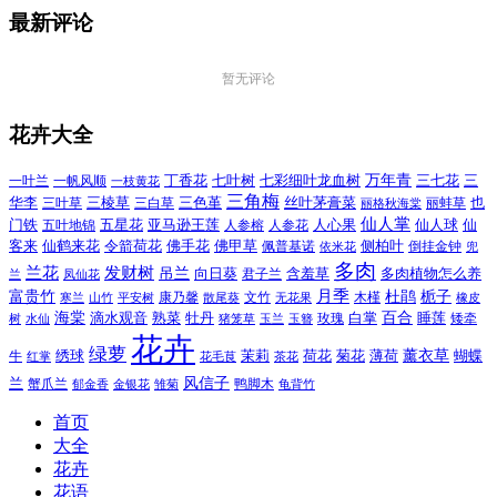
最新评论
暂无评论
花卉大全
万年青
一叶兰
一帆风顺
丁香花
七叶树
七彩细叶龙血树
三七花
三
一枝黄花
三角梅
三色堇
华李
三棱草
三白草
丝叶茅膏菜
也
三叶草
丽格秋海棠
丽蚌草
仙人掌
仙人球
门铁
五叶地锦
五星花
亚马逊王莲
人参榕
人参花
人心果
仙
令箭荷花
客来
仙鹤来花
佛手花
佛甲草
佩普基诺
侧柏叶
依米花
倒挂金钟
兜
多肉
兰花
发财树
吊兰
向日葵
君子兰
含羞草
多肉植物怎么养
凤仙花
兰
富贵竹
月季
杜鹃
栀子
寒兰
山竹
平安树
康乃馨
文竹
无花果
木槿
橡皮
散尾葵
百合
海棠
滴水观音
熟菜
牡丹
玫瑰
白掌
睡莲
树
水仙
玉兰
矮牵
猪笼草
玉簪
花卉
绿萝
茉莉
薄荷
薰衣草
绣球
荷花
菊花
蝴蝶
牛
花毛茛
茶花
红掌
风信子
兰
蟹爪兰
鸭脚木
郁金香
金银花
雏菊
龟背竹
首页
大全
花卉
花语