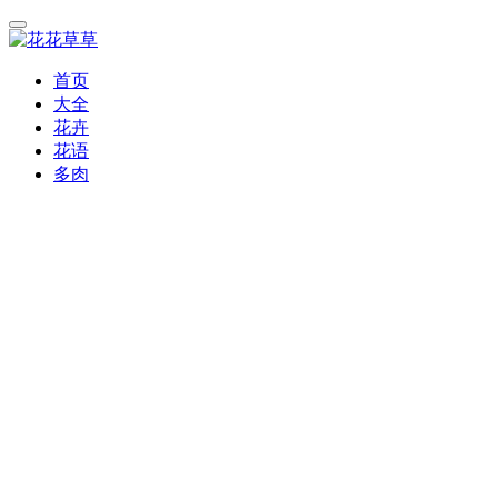
首页
大全
花卉
花语
多肉