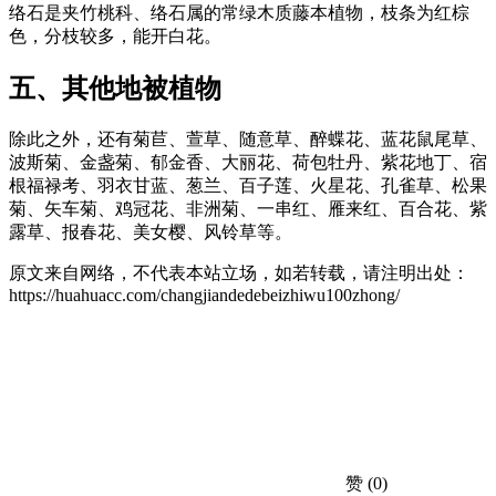
络石是夹竹桃科、络石属的常绿木质藤本植物，枝条为红棕
色，分枝较多，能开白花。
五、其他地被植物
除此之外，还有菊苣、萱草、随意草、醉蝶花、蓝花鼠尾草、
波斯菊、金盏菊、郁金香、大丽花、荷包牡丹、紫花地丁、宿
根福禄考、羽衣甘蓝、葱兰、百子莲、火星花、孔雀草、松果
菊、矢车菊、鸡冠花、非洲菊、一串红、雁来红、百合花、紫
露草、报春花、美女樱、风铃草等。
原文来自网络，不代表本站立场，如若转载，请注明出处：
https://huahuacc.com/changjiandedebeizhiwu100zhong/
赞
(0)