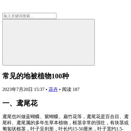
常见的地被植物100种
2023年7月20日 15:37
•
花卉
•
阅读 187
一、鸢尾花
鸢尾也叫做蓝蝴蝶、紫蝴蝶、扁竹花等，鸢尾花是百合目、鸢
尾科、鸢尾属的多年生草本植物，根茎非常的强壮，有块茎或
匍匐状根茎，叶子呈剑形，叶长约15-50厘米，叶子宽约1.5-