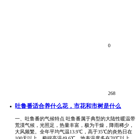
0
268
吐鲁番适合养什么花，市花和市树是什么
一、吐鲁番的气候特点 吐鲁番属于典型的大陆性暖温带
荒漠气候，光照足，热量丰富，极为干燥，降雨稀少，
大风频繁。全年平均气温13.9℃，高于35℃的炎热日在
100天以上。极端高温49.6℃，地表温度多在70℃以上。