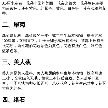
3.5厘米左右，花朵非常的美丽，花朵比较大，花朵颜色主要
为蓝紫色，还有紫色、红紫色、黄色、白色等，带有淡雅的花
香。
二、翠菊
翠菊是菊科、翠菊属的一年生或二年生草本植物，株高约30-
100厘米，茎部直立，叶子呈卵形或长椭圆形，茎部上长有头
状花序，两性花的花冠颜色为黄色，花色有浅白色、浅红色、
蓝紫色等。
三、美人蕉
美人蕉是美人蕉科、美人蕉属的多年生草本植物，株高可达
1.5米，全株绿色无毛，植株上有蜡质白粉。美人蕉单叶互
生，叶子形状为卵状长圆形，总状花序，花单生或对生，花冠
大多为红色。
四、络石