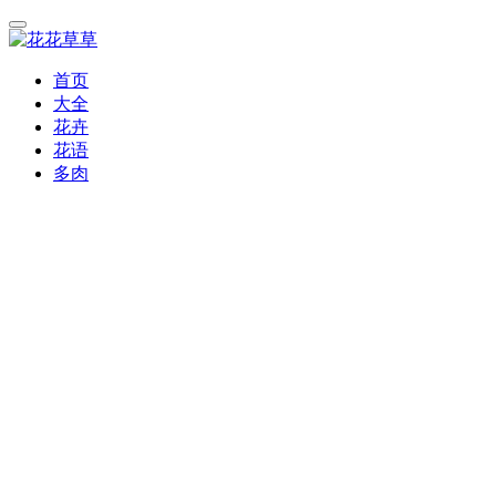
首页
大全
花卉
花语
多肉