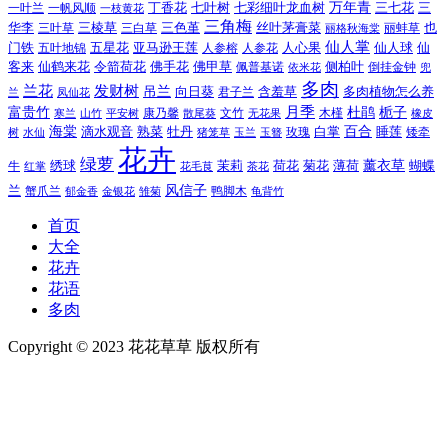
万年青
一叶兰
一帆风顺
丁香花
七叶树
七彩细叶龙血树
三七花
三
一枝黄花
三角梅
三色堇
华李
三棱草
三白草
丝叶茅膏菜
也
三叶草
丽格秋海棠
丽蚌草
仙人掌
仙人球
门铁
五叶地锦
五星花
亚马逊王莲
人参榕
人参花
人心果
仙
令箭荷花
客来
仙鹤来花
佛手花
佛甲草
佩普基诺
侧柏叶
依米花
倒挂金钟
兜
多肉
兰花
发财树
吊兰
向日葵
君子兰
含羞草
多肉植物怎么养
凤仙花
兰
富贵竹
月季
杜鹃
栀子
寒兰
山竹
平安树
康乃馨
文竹
无花果
木槿
橡皮
散尾葵
百合
海棠
滴水观音
熟菜
牡丹
玫瑰
白掌
睡莲
树
水仙
玉兰
矮牵
猪笼草
玉簪
花卉
绿萝
茉莉
薄荷
薰衣草
绣球
荷花
菊花
蝴蝶
牛
花毛茛
茶花
红掌
风信子
兰
蟹爪兰
鸭脚木
郁金香
金银花
雏菊
龟背竹
首页
大全
花卉
花语
多肉
Copyright © 2023 花花草草 版权所有