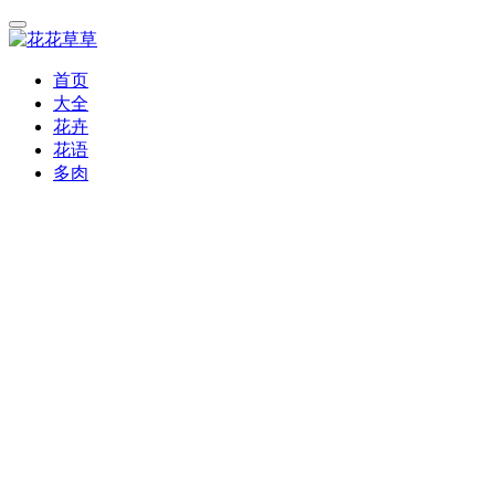
首页
大全
花卉
花语
多肉