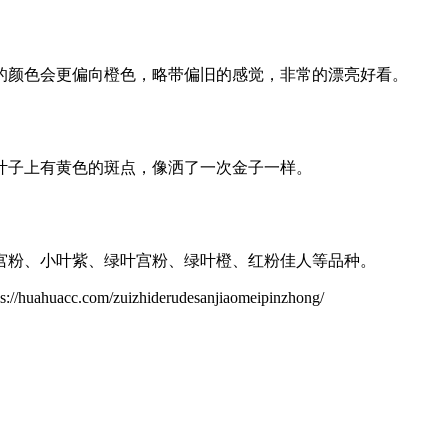
的颜色会更偏向橙色，略带偏旧的感觉，非常的漂亮好看。
叶子上有黄色的斑点，像洒了一次金子一样。
宫粉、小叶紫、绿叶宫粉、绿叶橙、红粉佳人等品种。
om/zuizhiderudesanjiaomeipinzhong/