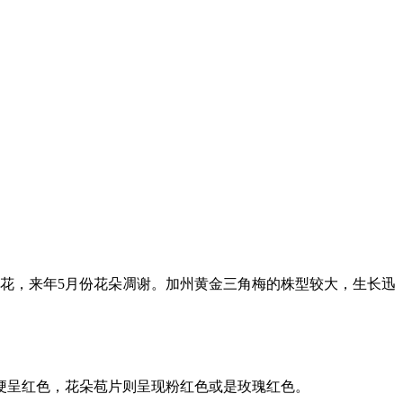
花，来年5月份花朵凋谢。加州黄金三角梅的株型较大，生长迅
梗呈红色，花朵苞片则呈现粉红色或是玫瑰红色。