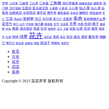
三角梅
三色堇
华李
三棱草
三白草
丝叶茅膏菜
也
三叶草
丽格秋海棠
丽蚌草
仙人掌
仙人球
门铁
五叶地锦
五星花
亚马逊王莲
人参榕
人参花
人心果
仙
令箭荷花
客来
仙鹤来花
佛手花
佛甲草
佩普基诺
侧柏叶
依米花
倒挂金钟
兜
多肉
兰花
发财树
吊兰
向日葵
君子兰
含羞草
多肉植物怎么养
凤仙花
兰
富贵竹
月季
杜鹃
栀子
寒兰
山竹
平安树
康乃馨
文竹
无花果
木槿
橡皮
散尾葵
百合
海棠
滴水观音
熟菜
牡丹
玫瑰
白掌
睡莲
树
水仙
玉兰
矮牵
猪笼草
玉簪
花卉
绿萝
茉莉
薄荷
薰衣草
绣球
荷花
菊花
蝴蝶
牛
花毛茛
茶花
红掌
风信子
兰
蟹爪兰
鸭脚木
郁金香
金银花
雏菊
龟背竹
首页
大全
花卉
花语
多肉
Copyright © 2023 花花草草 版权所有