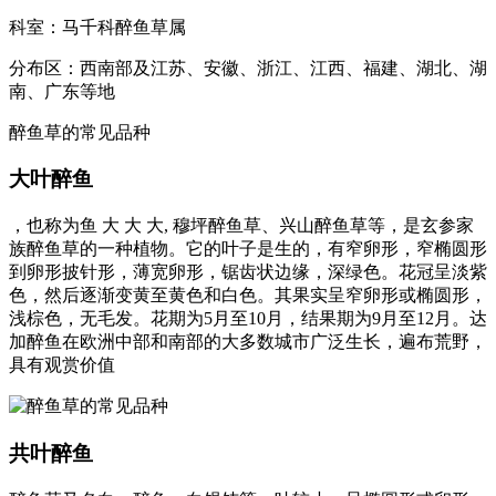
科室：马千科醉鱼草属
分布区：西南部及江苏、安徽、浙江、江西、福建、湖北、湖
南、广东等地
醉鱼草的常见品种
大叶醉鱼
，也称为鱼 大 大 大, 穆坪醉鱼草、兴山醉鱼草等，是玄参家
族醉鱼草的一种植物。它的叶子是生的，有窄卵形，窄椭圆形
到卵形披针形，薄宽卵形，锯齿状边缘，深绿色。花冠呈淡紫
色，然后逐渐变黄至黄色和白色。其果实呈窄卵形或椭圆形，
浅棕色，无毛发。花期为5月至10月，结果期为9月至12月。达
加醉鱼在欧洲中部和南部的大多数城市广泛生长，遍布荒野，
具有观赏价值
共叶醉鱼