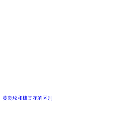
黄刺玫和棣棠花的区别