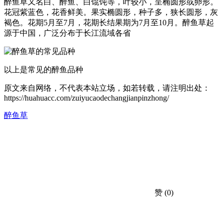
醉鱼草又名白、醉鱼、白馄饨等，叶较小，呈椭圆形或卵形。
花冠紫蓝色，花香鲜美。果实椭圆形，种子多，狭长圆形，灰
褐色。花期5月至7月，花期长结果期为7月至10月。醉鱼草起
源于中国，广泛分布于长江流域各省
以上是常见的醉鱼品种
原文来自网络，不代表本站立场，如若转载，请注明出处：
https://huahuacc.com/zuiyucaodechangjianpinzhong/
醉鱼草
赞
(0)