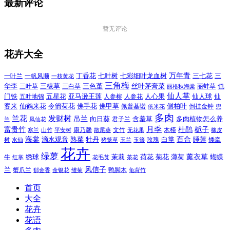
最新评论
暂无评论
花卉大全
万年青
一叶兰
一帆风顺
丁香花
七叶树
七彩细叶龙血树
三七花
三
一枝黄花
三角梅
三色堇
华李
三棱草
三白草
丝叶茅膏菜
也
三叶草
丽格秋海棠
丽蚌草
仙人掌
仙人球
门铁
五叶地锦
五星花
亚马逊王莲
人参榕
人参花
人心果
仙
令箭荷花
客来
仙鹤来花
佛手花
佛甲草
佩普基诺
侧柏叶
依米花
倒挂金钟
兜
多肉
兰花
发财树
吊兰
向日葵
君子兰
含羞草
多肉植物怎么养
凤仙花
兰
富贵竹
月季
杜鹃
栀子
寒兰
山竹
平安树
康乃馨
文竹
无花果
木槿
橡皮
散尾葵
百合
海棠
滴水观音
熟菜
牡丹
玫瑰
白掌
睡莲
树
水仙
玉兰
矮牵
猪笼草
玉簪
花卉
绿萝
茉莉
薄荷
薰衣草
绣球
荷花
菊花
蝴蝶
牛
花毛茛
茶花
红掌
风信子
兰
蟹爪兰
鸭脚木
郁金香
金银花
雏菊
龟背竹
首页
大全
花卉
花语