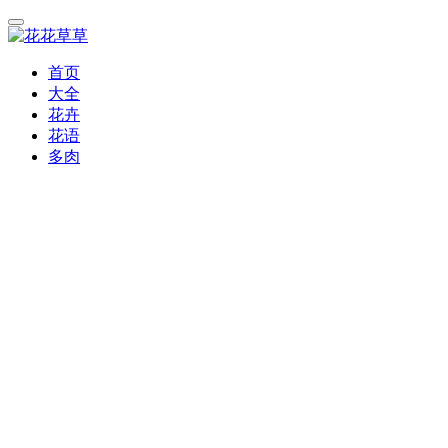
首页
大全
花卉
花语
多肉