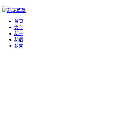
首页
大全
花卉
花语
多肉