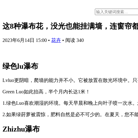
这8种瀑布花，没光也能挂满墙，连窗帘
2023年6月14日 15:00
•
花卉
•
阅读 340
绿色lu瀑布
Lvluo更阴暗，爬墙的能力并不小。它被放置在散光环境中。
Green Luo如此抬高，半个月内长达1米！
1.绿色Luo喜欢潮湿的环境。每天早晨和晚上向叶子喷一次
2.如果绿莳萝被震惊，肥料自然是必不可少的。在夏天，您不
Zhizhu瀑布