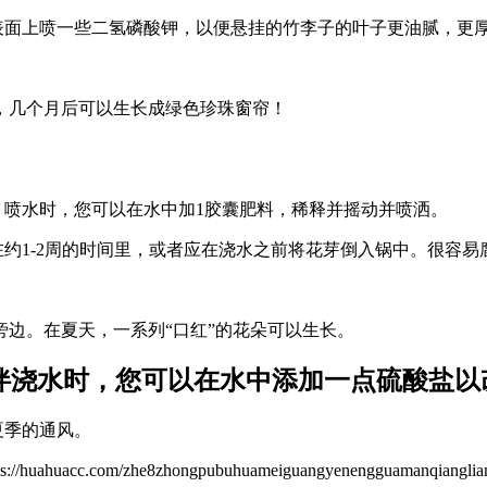
表面上喷一些二氢磷酸钾，以便悬挂的竹李子的叶子更油腻，更
，几个月后可以生长成绿色珍珠窗帘！
。喷水时，您可以在水中加1胶囊肥料，稀释并摇动并喷洒。
在约1-2周的时间里，或者应在浇水之前将花芽倒入锅中。很容易
边。在夏天，一系列“口红”的花朵可以生长。
伙伴浇水时，您可以在水中添加一点硫酸盐
夏季的通风。
zhe8zhongpubuhuameiguangyenengguamanqianglianchua