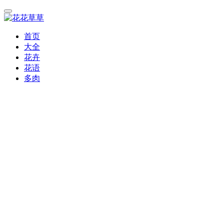
首页
大全
花卉
花语
多肉