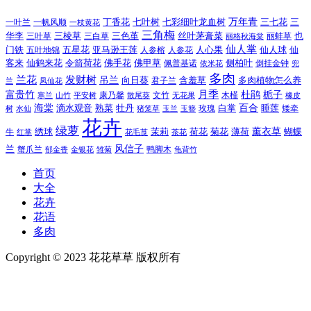
万年青
一叶兰
一帆风顺
丁香花
七叶树
七彩细叶龙血树
三七花
三
一枝黄花
三角梅
三色堇
华李
三棱草
三白草
丝叶茅膏菜
也
三叶草
丽格秋海棠
丽蚌草
仙人掌
仙人球
门铁
五叶地锦
五星花
亚马逊王莲
人参榕
人参花
人心果
仙
令箭荷花
客来
仙鹤来花
佛手花
佛甲草
佩普基诺
侧柏叶
依米花
倒挂金钟
兜
多肉
兰花
发财树
吊兰
向日葵
君子兰
含羞草
多肉植物怎么养
凤仙花
兰
富贵竹
月季
杜鹃
栀子
寒兰
山竹
平安树
康乃馨
文竹
无花果
木槿
橡皮
散尾葵
百合
海棠
滴水观音
熟菜
牡丹
玫瑰
白掌
睡莲
树
水仙
玉兰
矮牵
猪笼草
玉簪
花卉
绿萝
茉莉
薄荷
薰衣草
绣球
荷花
菊花
蝴蝶
牛
花毛茛
茶花
红掌
风信子
兰
蟹爪兰
鸭脚木
郁金香
金银花
雏菊
龟背竹
首页
大全
花卉
花语
多肉
Copyright © 2023 花花草草 版权所有