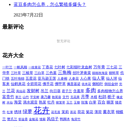
蓝豆多肉怎么养，怎么繁殖多爆头？
2023年7月22日
最新评论
暂无评论
花卉大全
万年青
一叶兰
一帆风顺
丁香花
七叶树
七彩细叶龙血树
三七花
三
一枝黄花
三角梅
三色堇
华李
三棱草
三白草
丝叶茅膏菜
也
三叶草
丽格秋海棠
丽蚌草
仙人掌
仙人球
门铁
五叶地锦
五星花
亚马逊王莲
人参榕
人参花
人心果
仙
令箭荷花
客来
仙鹤来花
佛手花
佛甲草
佩普基诺
侧柏叶
依米花
倒挂金钟
兜
多肉
兰花
发财树
吊兰
向日葵
君子兰
含羞草
多肉植物怎么养
凤仙花
兰
富贵竹
月季
杜鹃
栀子
寒兰
山竹
平安树
康乃馨
文竹
无花果
木槿
橡皮
散尾葵
百合
海棠
滴水观音
熟菜
牡丹
玫瑰
白掌
睡莲
树
水仙
玉兰
矮牵
猪笼草
玉簪
花卉
绿萝
茉莉
薄荷
薰衣草
绣球
荷花
菊花
蝴蝶
牛
花毛茛
茶花
红掌
风信子
兰
蟹爪兰
鸭脚木
郁金香
金银花
雏菊
龟背竹