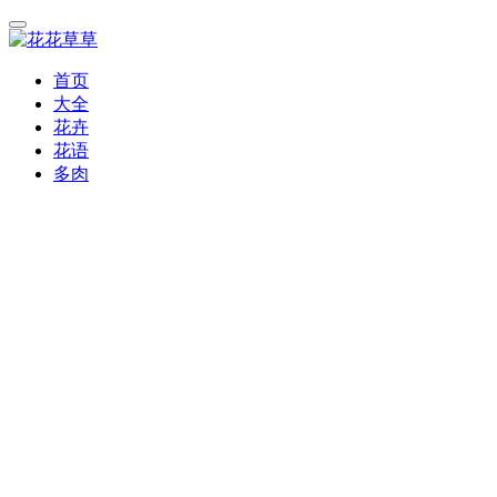
首页
大全
花卉
花语
多肉