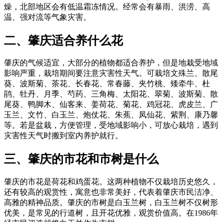
燥，北部地区会有低温霜冻情况。经常会有暴雨、洪涝、高
温、强对流等气象灾害。
二、肇庆适合养什么花
肇庆的气候适宜，大部分的植物都适合养护，但是地栽受地域
影响严重，栽培期间要注意灾害性天气。可栽培文殊兰、散尾
葵、波斯菊、茶花、长春花、常春藤、夹竹桃、矮牵牛、杜
鹃、牡丹、月季、芍药、三角梅、太阳花、翠菊、波斯菊、散
尾葵、鸭脚木、仙客来、姜荷花、菊花、鸡冠花、虎皮兰、广
玉兰、文竹、白玉兰、炮仗花、朱蕉、凤仙花、紫荆、康乃馨
等。若是盆栽，方便管理，受地域影响小，可放心栽培，遇到
灾害性天气时搬到室内养护就行。
三、肇庆的市花和市树是什么
肇庆的市花是荷花和鸡蛋花。这两种植物不仅栽培历史悠久，
还有较高的观赏性，寓意也非常美好，代表着肇庆市民洁净、
高雅的精神品质。肇庆的市树是白玉兰树，白玉兰树不仅树形
优美，是常见的行道树，且开花优雅，观赏价值高。在1986年