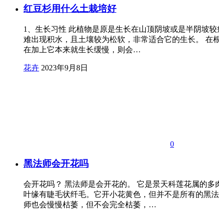
红豆杉用什么土栽培好
1、生长习性 此植物是原是生长在山顶阴坡或是半阴坡较
难出现积水，且土壤较为松软，非常适合它的生长。 在
在加上它本来就生长缓慢，则会…
花卉
2023年9月8日
0
黑法师会开花吗
会开花吗？ 黑法师是会开花的。 它是景天科莲花属的
叶缘有睫毛状纤毛。它开小花黄色，但并不是所有的黑法
师也会慢慢枯萎，但不会完全枯萎，…