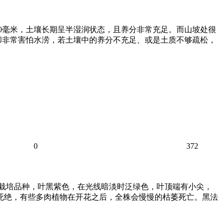
00毫米，土壤长期呈半湿润状态，且养分非常充足。而山坡处很
却非常害怕水涝，若土壤中的养分不充足、或是土质不够疏松，
0
372
的栽培品种，叶黑紫色，在光线暗淡时泛绿色，叶顶端有小尖，
会死绝，有些多肉植物在开花之后，全株会慢慢的枯萎死亡。黑法