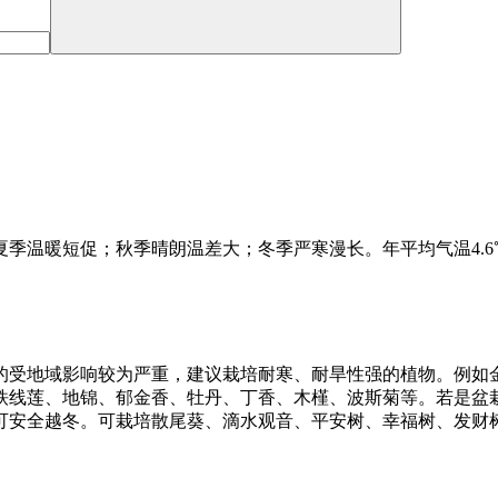
暖短促；秋季晴朗温差大；冬季严寒漫长。年平均气温4.6℃全年无
的受地域影响较为严重，建议栽培耐寒、耐旱性强的植物。例如
铁线莲、地锦、郁金香、牡丹、丁香、木槿、波斯菊等。若是盆
可安全越冬。可栽培散尾葵、滴水观音、平安树、幸福树、发财