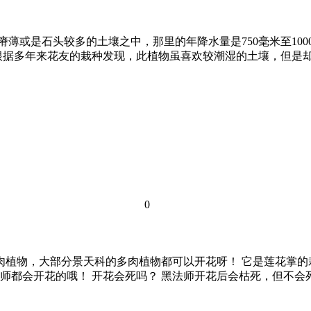
瘠薄或是石头较多的土壤之中，那里的年降水量是750毫米至10
根据多年来花友的栽种发现，此植物虽喜欢较潮湿的土壤，但是
0
多肉植物，大部分景天科的多肉植物都可以开花呀！ 它是莲花掌
师都会开花的哦！ 开花会死吗？ 黑法师开花后会枯死，但不