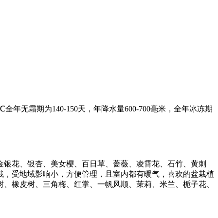
霜期为140-150天，年降水量600-700毫米，全年冰冻期
金银花、银杏、美女樱、百日草、蔷薇、凌霄花、石竹、黄刺
栽，受地域影响小，方便管理，且室内都有暖气，喜欢的盆栽植
树、橡皮树、三角梅、红掌、一帆风顺、茉莉、米兰、栀子花、