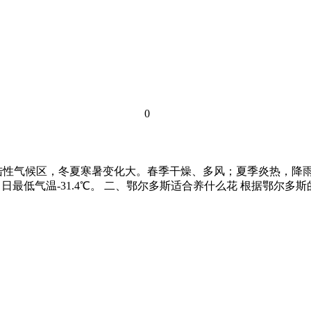
0
陆性气候区，冬夏寒暑变化大。春季干燥、多风；夏季炎热，降
，日最低气温-31.4℃。 二、鄂尔多斯适合养什么花 根据鄂