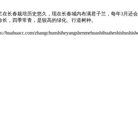
兰在长春栽培历史悠久，现在长春城内布满君子兰，每年3月还
命长，四季常青，是较高的绿化、行道树种。
/zhangchunshiheyangshenmehuashihuaheshishushishe