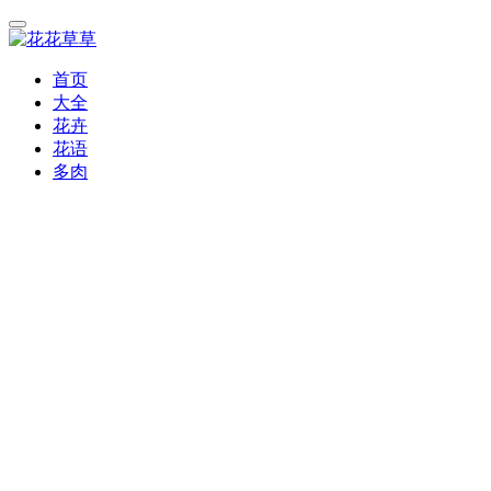
首页
大全
花卉
花语
多肉