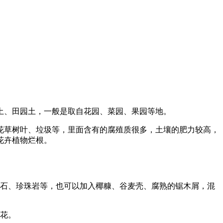
土、田园土，一般是取自花园、菜园、果园等地。
花草树叶、垃圾等，里面含有的腐殖质很多，土壤的肥力较高，
花卉植物烂根。
蛭石、珍珠岩等，也可以加入椰糠、谷麦壳、腐熟的锯木屑，混
种花。