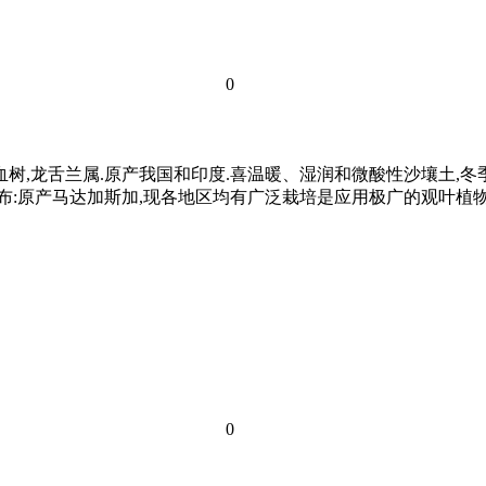
0
树,龙舌兰属.原产我国和印度.喜温暖、湿润和微酸性沙壤土,冬季
布:原产马达加斯加,现各地区均有广泛栽培是应用极广的观叶植物.
0