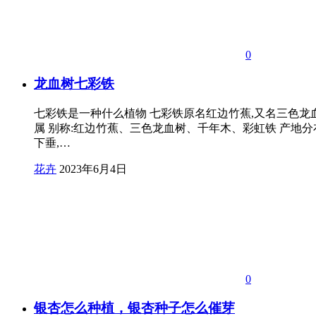
0
龙血树七彩铁
七彩铁是一种什么植物 七彩铁原名红边竹蕉,又名三色龙血
属 别称:红边竹蕉、三色龙血树、千年木、彩虹铁 产地分
下垂,…
花卉
2023年6月4日
0
银杏怎么种植，银杏种子怎么催芽