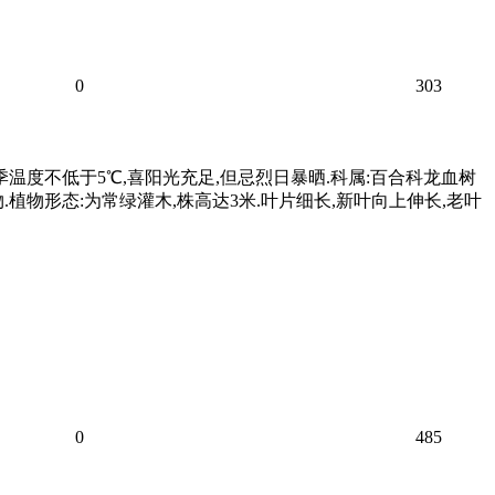
0
303
温度不低于5℃,喜阳光充足,但忌烈日暴晒.科属:百合科龙血树
植物形态:为常绿灌木,株高达3米.叶片细长,新叶向上伸长,老叶
0
485