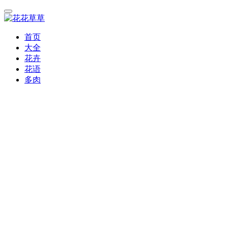
首页
大全
花卉
花语
多肉