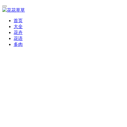
首页
大全
花卉
花语
多肉