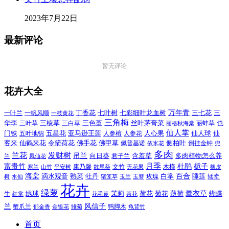
2023年7月22日
最新评论
暂无评论
花卉大全
万年青
一叶兰
一帆风顺
丁香花
七叶树
七彩细叶龙血树
三七花
三
一枝黄花
三角梅
三色堇
华李
三棱草
三白草
丝叶茅膏菜
也
三叶草
丽格秋海棠
丽蚌草
仙人掌
仙人球
门铁
五叶地锦
五星花
亚马逊王莲
人参榕
人参花
人心果
仙
令箭荷花
客来
仙鹤来花
佛手花
佛甲草
佩普基诺
侧柏叶
依米花
倒挂金钟
兜
多肉
兰花
发财树
吊兰
向日葵
君子兰
含羞草
多肉植物怎么养
凤仙花
兰
富贵竹
月季
杜鹃
栀子
寒兰
山竹
平安树
康乃馨
文竹
无花果
木槿
橡皮
散尾葵
百合
海棠
滴水观音
熟菜
牡丹
玫瑰
白掌
睡莲
树
水仙
玉兰
矮牵
猪笼草
玉簪
花卉
绿萝
茉莉
薄荷
薰衣草
绣球
荷花
菊花
蝴蝶
牛
花毛茛
茶花
红掌
风信子
兰
蟹爪兰
鸭脚木
郁金香
金银花
雏菊
龟背竹
首页