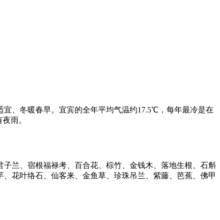
、冬暖春早。宜宾的全年平均气温约17.5℃，每年最冷是在
有夜雨。
君子兰、宿根福禄考、百合花、棕竹、金钱木、落地生根、石斛
芋、花叶络石、仙客来、金鱼草、珍珠吊兰、紫藤、芭蕉、佛甲
。