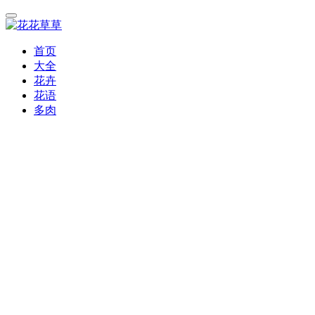
首页
大全
花卉
花语
多肉