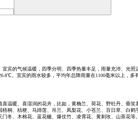
宜宾的气候温暖，四季分明、四季热量丰足，雨量充沛、光照适宜
26.8℃。宜宾的雨水较多，平均年总降雨量在1100毫米以上，多
植喜温暖、喜湿润的花卉，比如，黄桷兰、荷花、野牡丹、垂笑
国梧桐、桔梗、马蹄莲、吊兰、凤梨花、小苍兰、百日草、白鹤
天门冬、木棉花、蓝花楹、爆仗竹、凌霄花、黄刺玫、山茶花等