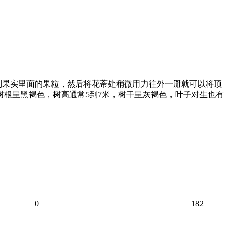
到果实里面的果粒，然后将花蒂处稍微用力往外一掰就可以将顶
树根呈黑褐色，树高通常5到7米，树干呈灰褐色，叶子对生也有
0
182