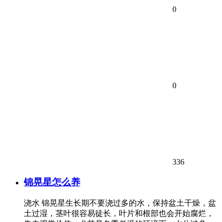
0
0
336
锦晃星怎么养
浇水 锦晃星生长期不要浇过多的水，保持盆土干燥，盆
土过湿，茎叶很容易徒长，叶片和根部也会开始腐烂，