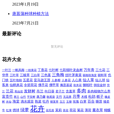
2023年1月19日
唐菖蒲种球种植方法
2023年7月21日
最新评论
暂无评论
花卉大全
万年青
一叶兰
一帆风顺
丁香花
七叶树
七彩细叶龙血树
三七花
三
一枝黄花
三角梅
三色堇
华李
三棱草
三白草
丝叶茅膏菜
也
三叶草
丽格秋海棠
丽蚌草
仙人掌
仙人球
门铁
五叶地锦
五星花
亚马逊王莲
人参榕
人参花
人心果
仙
令箭荷花
客来
仙鹤来花
佛手花
佛甲草
佩普基诺
侧柏叶
依米花
倒挂金钟
兜
多肉
兰花
发财树
吊兰
向日葵
君子兰
含羞草
多肉植物怎么养
凤仙花
兰
富贵竹
月季
杜鹃
栀子
寒兰
山竹
平安树
康乃馨
文竹
无花果
木槿
橡皮
散尾葵
百合
海棠
滴水观音
熟菜
牡丹
玫瑰
白掌
睡莲
树
水仙
玉兰
矮牵
猪笼草
玉簪
花卉
绿萝
茉莉
薄荷
薰衣草
绣球
荷花
菊花
蝴蝶
牛
花毛茛
茶花
红掌