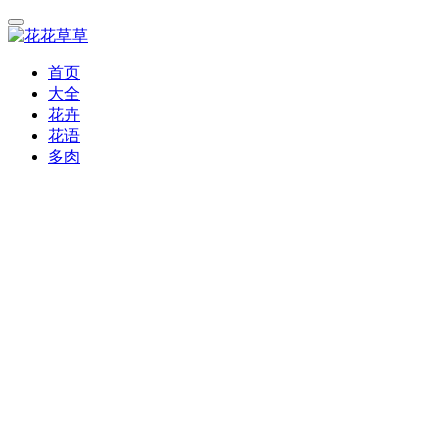
首页
大全
花卉
花语
多肉