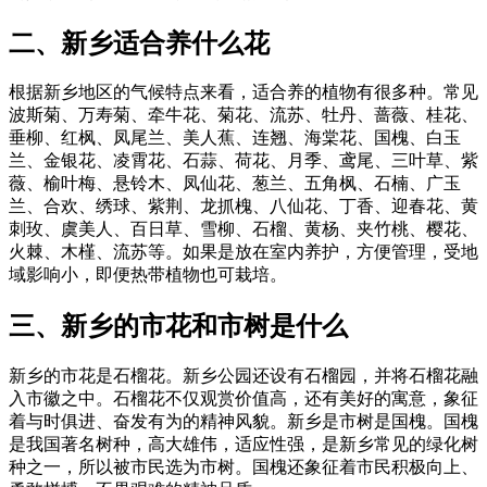
二、新乡适合养什么花
根据新乡地区的气候特点来看，适合养的植物有很多种。常见
波斯菊、万寿菊、牵牛花、菊花、流苏、牡丹、蔷薇、桂花、
垂柳、红枫、凤尾兰、美人蕉、连翘、海棠花、国槐、白玉
兰、金银花、凌霄花、石蒜、荷花、月季、鸢尾、三叶草、紫
薇、榆叶梅、悬铃木、凤仙花、葱兰、五角枫、石楠、广玉
兰、合欢、绣球、紫荆、龙抓槐、八仙花、丁香、迎春花、黄
刺玫、虞美人、百日草、雪柳、石榴、黄杨、夹竹桃、樱花、
火棘、木槿、流苏等。如果是放在室内养护，方便管理，受地
域影响小，即便热带植物也可栽培。
三、新乡的市花和市树是什么
新乡的市花是石榴花。新乡公园还设有石榴园，并将石榴花融
入市徽之中。石榴花不仅观赏价值高，还有美好的寓意，象征
着与时俱进、奋发有为的精神风貌。新乡是市树是国槐。国槐
是我国著名树种，高大雄伟，适应性强，是新乡常见的绿化树
种之一，所以被市民选为市树。国槐还象征着市民积极向上、