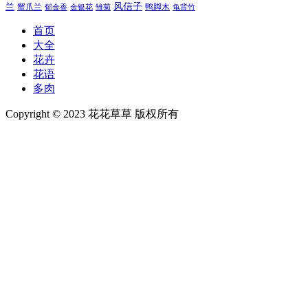
风信子
兰
蟹爪兰
鸭脚木
郁金香
金银花
雏菊
龟背竹
首页
大全
花卉
花语
多肉
Copyright © 2023 花花草草 版权所有