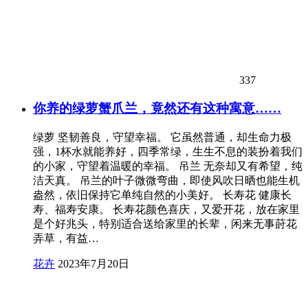
337
你养的绿萝蟹爪兰，竟然还有这种寓意……
绿萝 坚韧善良，守望幸福。 它虽然普通，却生命力极
强，1杯水就能养好，四季常绿，生生不息的装扮着我们
的小家，守望着温暖的幸福。 吊兰 无奈却又有希望，纯
洁天真。 吊兰的叶子微微弯曲，即使风吹日晒也能生机
盎然，依旧保持它单纯自然的小美好。 长寿花 健康长
寿、福寿安康。 长寿花颜色喜庆，又爱开花，放在家里
是个好兆头，特别适合送给家里的长辈，闲来无事莳花
弄草，有益…
花卉
2023年7月20日