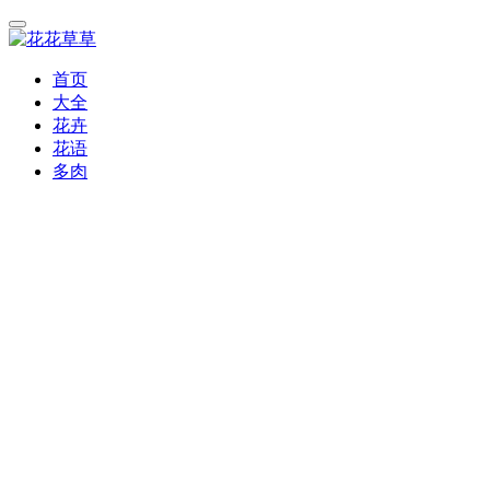
首页
大全
花卉
花语
多肉