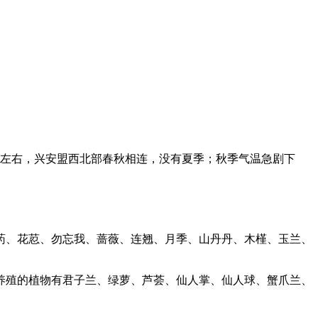
月左右，兴安盟西北部春秋相连，没有夏季；秋季气温急剧下
药、花荵、勿忘我、蔷薇、连翘、月季、山丹丹、木槿、玉兰、
养殖的植物有君子兰、绿萝、芦荟、仙人掌、仙人球、蟹爪兰、