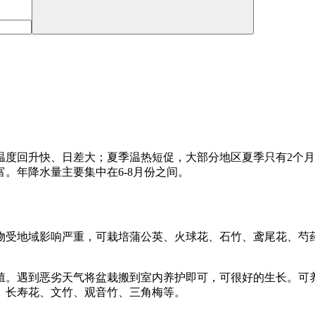
温度回升快、日差大；夏季温热短促，大部分地区夏季只有2个
。年降水量主要集中在6-8月份之间。
物受地域影响严重，可栽培蒲公英、火球花、石竹、鸢尾花、芍
。
殖。遇到恶劣天气将盆栽搬到室内养护即可，可很好的生长。可
、长寿花、文竹、观音竹、三角梅等。