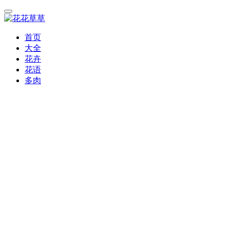
首页
大全
花卉
花语
多肉