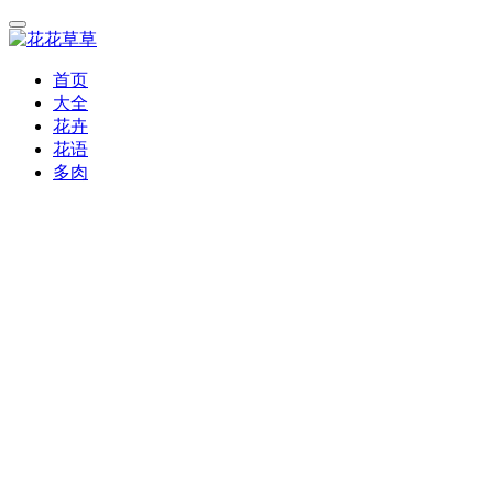
首页
大全
花卉
花语
多肉