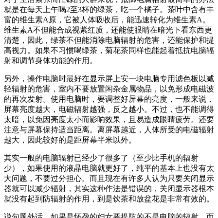
就是在每天上午喝2至3杯的绿茶，吃一个橘子。茶叶中含有丰
富的维生素A原，它被人体吸收后，能迅速转化为维生素A。
维生素A不但能合成视紫红质，还能使眼睛在暗光下看东西更
清楚，因此，绿茶不但能消除电脑辐射的危害，还能保护和提
高视力。如果不习惯喝绿茶，菊花茶同样也能起着抵抗电脑辐
射和调节身体功能的作用。
另外，操作电脑时最好在显示屏上安一块电脑专用滤色板以减
轻辐射的危害，室内不要放置闲杂金属物品，以免形成电磁波
的再次发射。使用电脑时，要调整好屏幕的亮度，一般来说，
屏幕亮度越大，电磁辐射越强，反之越小。不过，也不能调得
太暗，以免因亮度太小而影响效果，且易造成眼睛疲劳。还要
注意与屏幕保持适当距离。离屏幕越近，人体所受的电磁辐射
越大，因此较好的是距屏幕半米以外。
其实一般的电脑辐射已经少了很多了（至少比手机的辐射
少），如果使用的液晶电脑就更好了，纯平的基本上也没有太
大问题，不要过分担心。而且现在有许多人认为只要关闭显示
器就可以减少辐射，其实这种作法是错误的，关闭显示器根本
就没有起到防辐射的作用，到是饮茶和放盆花是非常有效的。
说句题外话，如果是怀孕的妇女要提防的不是电脑的辐射，而