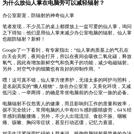
为什么放仙人掌在电脑旁可以减轻辐射？
办公室新宠，防辐射的神奇仙人掌
笔者发现，不少员工的桌上都摆放上一盆可爱的仙人掌，询问
之下得知：他们是用仙人掌来减少办公室电脑的辐射。仙人掌
也能防辐射？新鲜！
Google了一下看到，有专家指出：“仙人掌肉质基上的气孔在
白天会关闭，夜间会打开，所以在夜间会吸收二氧化碳，释放
氧气，因此有增加新鲜空气和负离子的功能，减少电磁辐射。
另外，对空气中的细菌也有良好的抑制作用。”
嘿！这可真不错，仙人掌方便养护，无须太多的呵护与照料，
是名副其实的“懒人植物”，放在办公室里，又美化环境，又减
低污染，一举两得，的确是常坐电脑前的办公室一族的必备。
电脑辐射不仅危害人的健康，而且影响到工作的质量和效率，
据不完全统计，常用电脑的人中有83％感到眼睛疲劳，64％经
常感到肩酸腰痛，另外，不少人出现流泪、食欲不振、咽喉
痛、咳嗽、胸闷等症状，甚至行动迟缓，记忆力衰退。
对于生活紧张而忙碌的人群来说，抵御电脑辐射最简单的办法