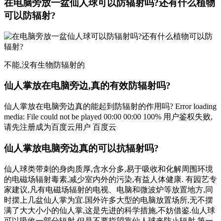
在电脑旁放一盆仙人球可以防辐射吗?还有什么植物
可以防辐射?
不能,没有生物防辐射的
仙人掌放在电脑旁边,真的有效防辐射吗?
仙人掌放在电脑旁边真的能起到防辐射的作用吗? Error loading
media: File could not be played 00:00 00:00 100% 用户鉴权失败,
请先注册成为百度云用户 百度云
仙人掌放电脑旁边真的可以抗辐射吗?
仙人球类带刺的身肉质厚,含水分多,易于吸收和化解周围环境
的电磁场辐射毒素,减少室内外的污染,有益人体健康. 有园艺专
家建议,凡有电磁场辐射的电视、电脑和微波炉等放置地方,同
时摆上几盆仙人掌为宜.国外许多大型的电脑放置场所,无不摆
满了大大小小的仙人掌,这是先进的科学措施,不妨借鉴.仙人球
可以吸收一部分辐射,但是不要指望靠仙人球来防止辐射,第一