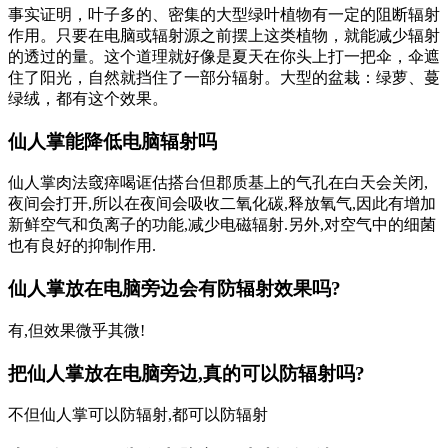
事实证明，叶子多的、密集的大型绿叶植物有一定的阻断辐射
作用。只要在电脑或辐射源之前摆上这类植物，就能减少辐射
的透过的量。这个道理就好像是夏天在你头上打一把伞，伞遮
住了阳光，自然就挡住了一部分辐射。大型的盆栽：绿萝、蔓
绿绒，都有这个效果。
仙人掌能降低电脑辐射吗
仙人掌肉法窢瘁喝诓估搭台但郡质基上的气孔在白天会关闭,
夜间会打开,所以在夜间会吸收二氧化碳,释放氧气,因此有增加
新鲜空气和负离子的功能,减少电磁辐射.另外,对空气中的细菌
也有良好的抑制作用.
仙人掌放在电脑旁边会有防辐射效果吗?
有,但效果微乎其微!
把仙人掌放在电脑旁边,真的可以防辐射吗?
不但仙人掌可以防辐射,都可以防辐射