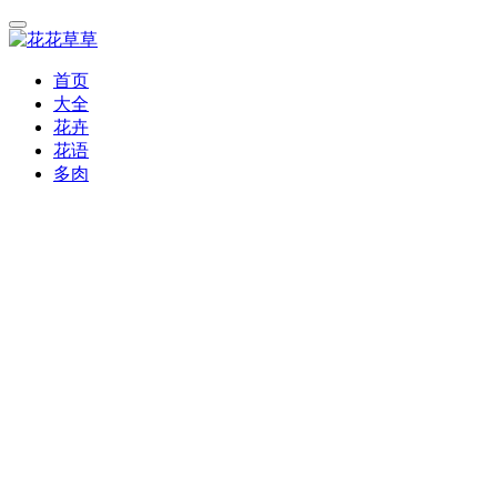
首页
大全
花卉
花语
多肉