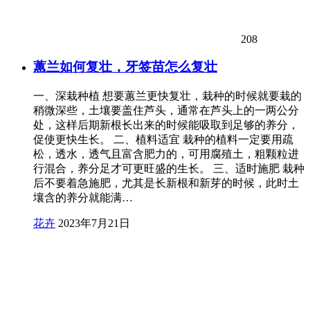
208
蕙兰如何复壮，牙签苗怎么复壮
一、深栽种植 想要蕙兰更快复壮，栽种的时候就要栽的
稍微深些，土壤要盖住芦头，通常在芦头上的一两公分
处，这样后期新根长出来的时候能吸取到足够的养分，
促使更快生长。 二、植料适宜 栽种的植料一定要用疏
松，透水，透气且富含肥力的，可用腐殖土，粗颗粒进
行混合，养分足才可更旺盛的生长。 三、适时施肥 栽种
后不要着急施肥，尤其是长新根和新芽的时候，此时土
壤含的养分就能满…
花卉
2023年7月21日