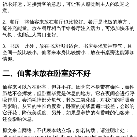
祈求好运，迎接贵客的意思，可让客人感觉到主人的欢迎之
意。
2、餐厅：将仙客来放在餐厅也比较好。餐厅是吃饭的地方，
能补充能量。放在餐厅相当于给餐厅注入活力，可添加快乐的
气氛，也能让人胃口变好。
3、书房：此外，放在书房也很适合。书房要求安神静气，且
空间一般比较小。仙客来本身比较娇小，放在书桌旁边能添加
情趣。
二、仙客来放在卧室好不好
仙客来可以放在卧室，但并不好。因为它本身带有毒性，毒性
虽然不会挥发，但卧室毕竟是休息的地方。它在夜间会进行呼
吸作用，会消耗掉部分氧气，释放二氧化碳，对我们的呼吸会
有影响。从它的生长角度看，卧室的光线普遍比较差，会影响
它开花，降低美观度。另外，如果是养护的有香味的仙客来，
还会影响休息。
原文来自网络，不代表本站立场，如若转载，请注明出处：
https://huahuacc.com/xiankelaifangzaishenmedefanghaofangwoshiha