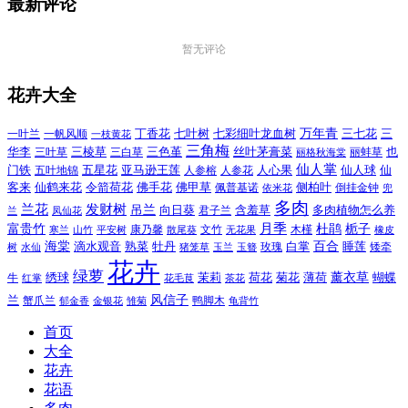
最新评论
暂无评论
花卉大全
万年青
一叶兰
一帆风顺
丁香花
七叶树
七彩细叶龙血树
三七花
三
一枝黄花
三角梅
三色堇
华李
三棱草
三白草
丝叶茅膏菜
也
三叶草
丽格秋海棠
丽蚌草
仙人掌
仙人球
门铁
五叶地锦
五星花
亚马逊王莲
人参榕
人参花
人心果
仙
令箭荷花
客来
仙鹤来花
佛手花
佛甲草
佩普基诺
侧柏叶
依米花
倒挂金钟
兜
多肉
兰花
发财树
吊兰
向日葵
君子兰
含羞草
多肉植物怎么养
凤仙花
兰
富贵竹
月季
杜鹃
栀子
寒兰
山竹
平安树
康乃馨
文竹
无花果
木槿
橡皮
散尾葵
百合
海棠
滴水观音
熟菜
牡丹
玫瑰
白掌
睡莲
树
水仙
玉兰
矮牵
猪笼草
玉簪
花卉
绿萝
茉莉
薄荷
薰衣草
绣球
荷花
菊花
蝴蝶
牛
花毛茛
茶花
红掌
风信子
兰
蟹爪兰
鸭脚木
郁金香
金银花
雏菊
龟背竹
首页
大全
花卉
花语