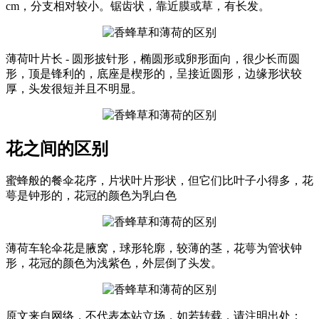
cm，分支相对较小。锯齿状，靠近膜或草，有长发。
薄荷叶片长 - 圆形披针形，椭圆形或卵形面向，很少长而圆
形，顶是锋利的，底座是楔形的，呈接近圆形，边缘形状较
厚，头发很短并且不明显。
花之间的区别
蜜蜂般的餐伞花序，片状叶片形状，但它们比叶子小得多，花
萼是钟形的，花冠的颜色为乳白色
薄荷车轮伞花是腋窝，球形轮廓，较薄的茎，花萼为管状钟
形，花冠的颜色为浅紫色，外层倒了头发。
原文来自网络，不代表本站立场，如若转载，请注明出处：