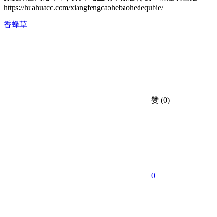
https://huahuacc.com/xiangfengcaohebaohedequbie/
香蜂草
赞
(0)
0