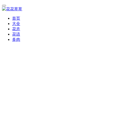
首页
大全
花卉
花语
多肉