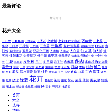
最新评论
暂无评论
花卉大全
万年青
一叶兰
一帆风顺
丁香花
七叶树
七彩细叶龙血树
三七花
三
一枝黄花
三角梅
三色堇
华李
三棱草
三白草
丝叶茅膏菜
也
三叶草
丽格秋海棠
丽蚌草
仙人掌
仙人球
门铁
五叶地锦
五星花
亚马逊王莲
人参榕
人参花
人心果
仙
令箭荷花
客来
仙鹤来花
佛手花
佛甲草
佩普基诺
侧柏叶
依米花
倒挂金钟
兜
多肉
兰花
发财树
吊兰
向日葵
君子兰
含羞草
多肉植物怎么养
凤仙花
兰
富贵竹
月季
杜鹃
栀子
寒兰
山竹
平安树
康乃馨
文竹
无花果
木槿
橡皮
散尾葵
百合
海棠
滴水观音
熟菜
牡丹
玫瑰
白掌
睡莲
树
水仙
玉兰
矮牵
猪笼草
玉簪
花卉
绿萝
茉莉
薄荷
薰衣草
绣球
荷花
菊花
蝴蝶
牛
花毛茛
茶花
红掌
风信子
兰
蟹爪兰
鸭脚木
郁金香
金银花
雏菊
龟背竹
首页
大全
花卉
花语