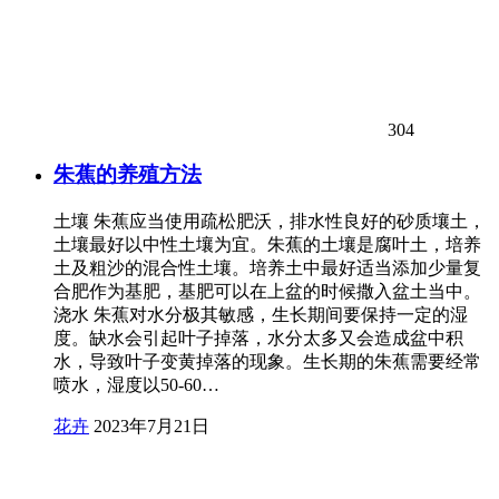
304
朱蕉的养殖方法
土壤 朱蕉应当使用疏松肥沃，排水性良好的砂质壤土，
土壤最好以中性土壤为宜。朱蕉的土壤是腐叶土，培养
土及粗沙的混合性土壤。培养土中最好适当添加少量复
合肥作为基肥，基肥可以在上盆的时候撒入盆土当中。
浇水 朱蕉对水分极其敏感，生长期间要保持一定的湿
度。缺水会引起叶子掉落，水分太多又会造成盆中积
水，导致叶子变黄掉落的现象。生长期的朱蕉需要经常
喷水，湿度以50-60…
花卉
2023年7月21日