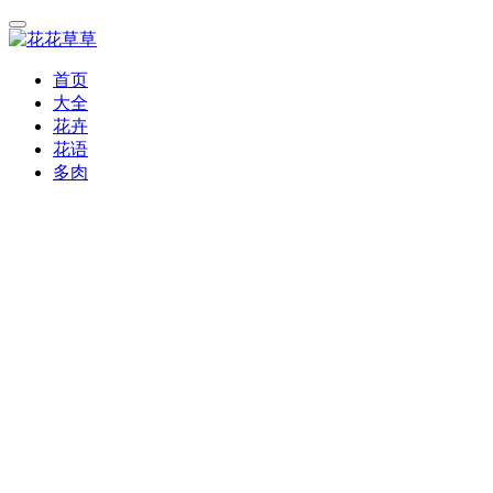
首页
大全
花卉
花语
多肉