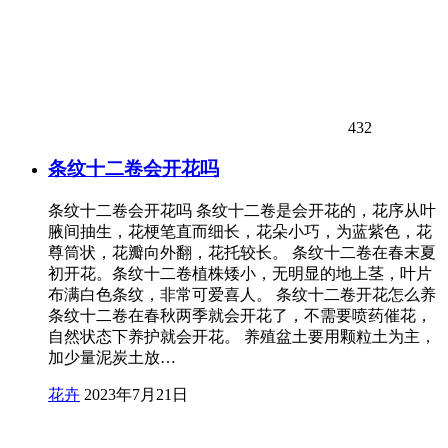
432
条纹十二卷会开花吗
条纹十二卷会开花吗 条纹十二卷是会开花的，花序从叶
腋间抽生，花梗笔直而细长，花朵小巧，为蓝紫色，花
尊筒状，花瓣向外翻，花托较长。 条纹十二卷在春末夏
初开花。条纹十二卷植株矮小，无明显的地上茎，叶片
布满白色条纹，非常可爱喜人。 条纹十二卷开花怎么养
条纹十二卷在春秋两季就会开花了，不需要喷药催花，
自然状态下养护就会开花。 养殖盆土要用颗粒土为主，
加少量泥炭土放…
花卉
2023年7月21日