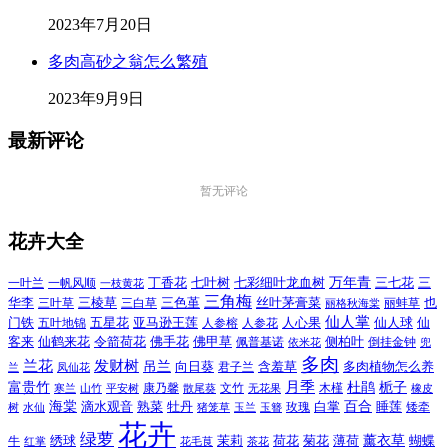
2023年7月20日
多肉高砂之翁怎么繁殖
2023年9月9日
最新评论
暂无评论
花卉大全
万年青
一叶兰
一帆风顺
丁香花
七叶树
七彩细叶龙血树
三七花
三
一枝黄花
三角梅
三色堇
华李
三棱草
三白草
丝叶茅膏菜
也
三叶草
丽格秋海棠
丽蚌草
仙人掌
仙人球
门铁
五叶地锦
五星花
亚马逊王莲
人参榕
人参花
人心果
仙
令箭荷花
客来
仙鹤来花
佛手花
佛甲草
佩普基诺
侧柏叶
依米花
倒挂金钟
兜
多肉
兰花
发财树
吊兰
向日葵
君子兰
含羞草
多肉植物怎么养
凤仙花
兰
富贵竹
月季
杜鹃
栀子
寒兰
山竹
平安树
康乃馨
文竹
无花果
木槿
橡皮
散尾葵
百合
海棠
滴水观音
熟菜
牡丹
玫瑰
白掌
睡莲
树
水仙
玉兰
矮牵
猪笼草
玉簪
花卉
绿萝
茉莉
薄荷
薰衣草
绣球
荷花
菊花
蝴蝶
牛
花毛茛
茶花
红掌