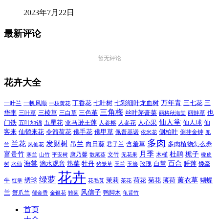
2023年7月22日
最新评论
暂无评论
花卉大全
万年青
一叶兰
一帆风顺
丁香花
七叶树
七彩细叶龙血树
三七花
三
一枝黄花
三角梅
三色堇
华李
三棱草
三白草
丝叶茅膏菜
也
三叶草
丽格秋海棠
丽蚌草
仙人掌
仙人球
门铁
五叶地锦
五星花
亚马逊王莲
人参榕
人参花
人心果
仙
令箭荷花
客来
仙鹤来花
佛手花
佛甲草
佩普基诺
侧柏叶
依米花
倒挂金钟
兜
多肉
兰花
发财树
吊兰
向日葵
君子兰
含羞草
多肉植物怎么养
凤仙花
兰
富贵竹
月季
杜鹃
栀子
寒兰
山竹
平安树
康乃馨
文竹
无花果
木槿
橡皮
散尾葵
百合
海棠
滴水观音
熟菜
牡丹
玫瑰
白掌
睡莲
树
水仙
玉兰
矮牵
猪笼草
玉簪
花卉
绿萝
茉莉
薄荷
薰衣草
绣球
荷花
菊花
蝴蝶
牛
花毛茛
茶花
红掌
风信子
兰
蟹爪兰
鸭脚木
郁金香
金银花
雏菊
龟背竹
首页