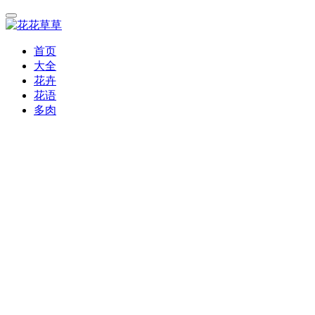
首页
大全
花卉
花语
多肉