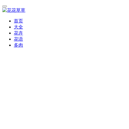
首页
大全
花卉
花语
多肉