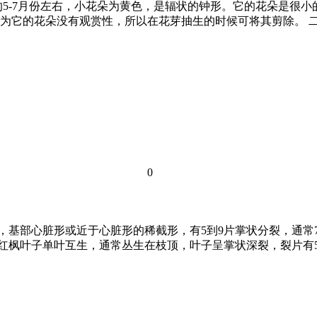
5-7月份左右，小花朵为黄色，是辐状的钟形。它的花朵是很小的
它的花朵没有观赏性，所以在花芽抽生的时候可将其剪除。 二、
0
米，基部心脏形或近于心脏形的稀截形，有5到9片掌状分裂，通
毛。 红枫叶子单叶互生，通常丛生在枝顶，叶子呈掌状深裂，裂片