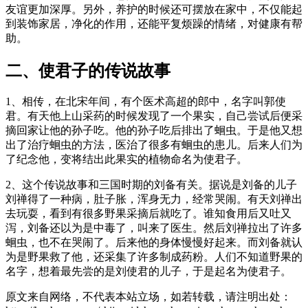
友谊更加深厚。另外，养护的时候还可摆放在家中，不仅能起
到装饰家居，净化的作用，还能平复烦躁的情绪，对健康有帮
助。
二、使君子的传说故事
1、相传，在北宋年间，有个医术高超的郎中，名字叫郭使
君。有天他上山采药的时候发现了一个果实，自己尝试后便采
摘回家让他的孙子吃。他的孙子吃后排出了蛔虫。于是他又想
出了治疗蛔虫的方法，医治了很多有蛔虫的患儿。后来人们为
了纪念他，变将结出此果实的植物命名为使君子。
2、这个传说故事和三国时期的刘备有关。据说是刘备的儿子
刘禅得了一种病，肚子胀，浑身无力，经常哭闹。有天刘禅出
去玩耍，看到有很多野果采摘后就吃了。谁知食用后又吐又
泻，刘备还以为是中毒了，叫来了医生。然后刘禅拉出了许多
蛔虫，也不在哭闹了。后来他的身体慢慢好起来。而刘备就认
为是野果救了他，还采集了许多制成药粉。人们不知道野果的
名字，想着最先尝的是刘使君的儿子，于是起名为使君子。
原文来自网络，不代表本站立场，如若转载，请注明出处：