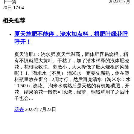
下一篇
2023年7月
20日 17:04
相关推荐
夏天施肥不能停，浇水加点料，根肥叶绿花呼
呼开！
夏天追肥1：浇水肥 夏天气温高，固体肥容易烧根，稍
有不慎就肥大黄叶、干枯了，加了清水稀释的液体肥浇
花，花根吸收快、刺激小，大大降低了肥大烧根的风险
呢！ 1、淘米水（不臭） 淘米水一定要先腐熟，倒在塑
料瓶里放在窗台1-2周才行，然后再兑清水（淘米水：水
=1:500）浇花。 淘米水腐熟后是天然的有机氮磷肥，开
花、结果的花一般都可以浇，绿萝、铜钱草用了之后叶
子也会…
花卉
2023年7月23日