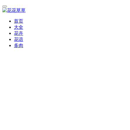
首页
大全
花卉
花语
多肉