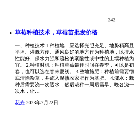
242
草莓种植技术，草莓苗批发价格
一、种植技术 1.种植地：应选择光照充足、地势稍高且
平坦、灌溉方便、通风良好的地方作为种植地，以排水
性能好、保水力强和疏松的弱酸性或中性的土壤种植为
宜。 2.种植时机：种植草莓最佳时间在春季，可以是初
春，也可以选在春末夏初。 3.整地施肥：种植前需要彻
底清除杂草，并施入腐熟农家肥作为基肥。 4.浇水：栽
种后需要浇一次透水，然后栽种一周后需早、晚各浇一
次水，让…
花卉
2023年7月22日