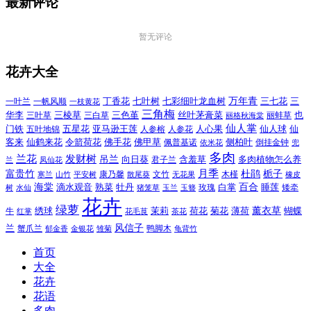
最新评论
暂无评论
花卉大全
万年青
一叶兰
一帆风顺
丁香花
七叶树
七彩细叶龙血树
三七花
三
一枝黄花
三角梅
三色堇
华李
三棱草
三白草
丝叶茅膏菜
也
三叶草
丽格秋海棠
丽蚌草
仙人掌
仙人球
门铁
五叶地锦
五星花
亚马逊王莲
人参榕
人参花
人心果
仙
令箭荷花
客来
仙鹤来花
佛手花
佛甲草
佩普基诺
侧柏叶
依米花
倒挂金钟
兜
多肉
兰花
发财树
吊兰
向日葵
君子兰
含羞草
多肉植物怎么养
凤仙花
兰
富贵竹
月季
杜鹃
栀子
寒兰
山竹
平安树
康乃馨
文竹
无花果
木槿
橡皮
散尾葵
百合
海棠
滴水观音
熟菜
牡丹
玫瑰
白掌
睡莲
树
水仙
玉兰
矮牵
猪笼草
玉簪
花卉
绿萝
茉莉
薄荷
薰衣草
绣球
荷花
菊花
蝴蝶
牛
花毛茛
茶花
红掌
风信子
兰
蟹爪兰
鸭脚木
郁金香
金银花
雏菊
龟背竹
首页
大全
花卉
花语
多肉