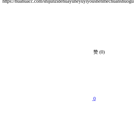
https://huahuacc.com/shijunzidehuayuheyuyiyoushenmechuanshuogu
赞
(0)
0