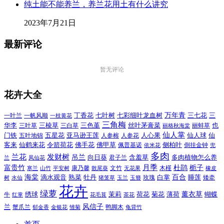
纯土能不能养兰，养兰花用土有什么讲究
2023年7月21日
最新评论
暂无评论
花卉大全
万年青
一叶兰
一帆风顺
丁香花
七叶树
七彩细叶龙血树
三七花
三
一枝黄花
三角梅
三色堇
华李
三棱草
三白草
丝叶茅膏菜
也
三叶草
丽格秋海棠
丽蚌草
仙人掌
仙人球
门铁
五叶地锦
五星花
亚马逊王莲
人参榕
人参花
人心果
仙
令箭荷花
客来
仙鹤来花
佛手花
佛甲草
佩普基诺
侧柏叶
依米花
倒挂金钟
兜
多肉
兰花
发财树
吊兰
向日葵
君子兰
含羞草
多肉植物怎么养
凤仙花
兰
富贵竹
月季
杜鹃
栀子
寒兰
山竹
平安树
康乃馨
文竹
无花果
木槿
橡皮
散尾葵
百合
海棠
滴水观音
熟菜
牡丹
玫瑰
白掌
睡莲
树
水仙
玉兰
矮牵
猪笼草
玉簪
花卉
绿萝
茉莉
薄荷
薰衣草
绣球
荷花
菊花
蝴蝶
牛
花毛茛
茶花
红掌
风信子
兰
蟹爪兰
鸭脚木
郁金香
金银花
雏菊
龟背竹