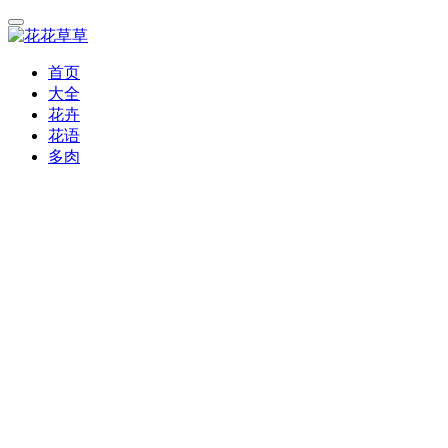
首页
大全
花卉
花语
多肉