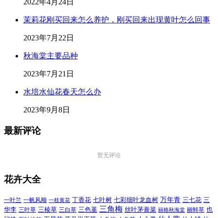
2022年4月24日
茉莉花刚买回来怎么养护，刚买回来出现黄叶怎么回事
2023年7月22日
秋海棠主要品种
2023年7月21日
水培水仙花春天怎么办
2023年9月8日
最新评论
暂无评论
花卉大全
万年青
一叶兰
一帆风顺
丁香花
七叶树
七彩细叶龙血树
三七花
三
一枝黄花
三角梅
三色堇
华李
三棱草
三白草
丝叶茅膏菜
也
三叶草
丽格秋海棠
丽蚌草