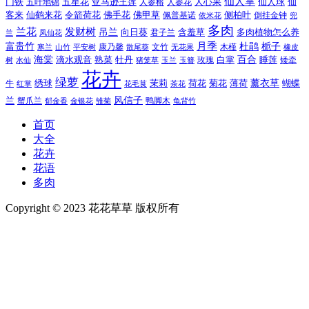
仙人掌
仙人球
门铁
五叶地锦
五星花
亚马逊王莲
人参榕
人参花
人心果
仙
令箭荷花
客来
仙鹤来花
佛手花
佛甲草
佩普基诺
侧柏叶
依米花
倒挂金钟
兜
多肉
兰花
发财树
吊兰
向日葵
君子兰
含羞草
多肉植物怎么养
凤仙花
兰
富贵竹
月季
杜鹃
栀子
寒兰
山竹
平安树
康乃馨
文竹
无花果
木槿
橡皮
散尾葵
百合
海棠
滴水观音
熟菜
牡丹
玫瑰
白掌
睡莲
树
水仙
玉兰
矮牵
猪笼草
玉簪
花卉
绿萝
茉莉
薄荷
薰衣草
绣球
荷花
菊花
蝴蝶
牛
花毛茛
茶花
红掌
风信子
兰
蟹爪兰
鸭脚木
郁金香
金银花
雏菊
龟背竹
首页
大全
花卉
花语
多肉
Copyright © 2023 花花草草 版权所有