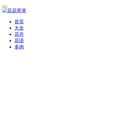
首页
大全
花卉
花语
多肉