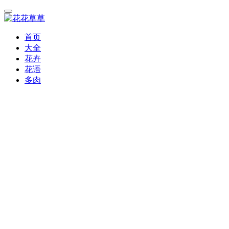
首页
大全
花卉
花语
多肉