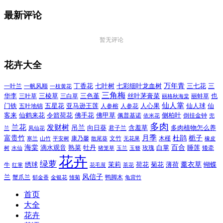
最新评论
暂无评论
花卉大全
万年青
一叶兰
一帆风顺
丁香花
七叶树
七彩细叶龙血树
三七花
三
一枝黄花
三角梅
三色堇
华李
三棱草
三白草
丝叶茅膏菜
也
三叶草
丽格秋海棠
丽蚌草
仙人掌
仙人球
门铁
五叶地锦
五星花
亚马逊王莲
人参榕
人参花
人心果
仙
令箭荷花
客来
仙鹤来花
佛手花
佛甲草
佩普基诺
侧柏叶
依米花
倒挂金钟
兜
多肉
兰花
发财树
吊兰
向日葵
君子兰
含羞草
多肉植物怎么养
凤仙花
兰
富贵竹
月季
杜鹃
栀子
寒兰
山竹
平安树
康乃馨
文竹
无花果
木槿
橡皮
散尾葵
百合
海棠
滴水观音
熟菜
牡丹
玫瑰
白掌
睡莲
树
水仙
玉兰
矮牵
猪笼草
玉簪
花卉
绿萝
茉莉
薄荷
薰衣草
绣球
荷花
菊花
蝴蝶
牛
花毛茛
茶花
红掌
风信子
兰
蟹爪兰
鸭脚木
郁金香
金银花
雏菊
龟背竹
首页
大全
花卉