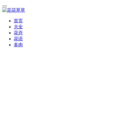
首页
大全
花卉
花语
多肉