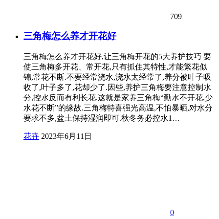
709
三角梅怎么养才开花好
三角梅怎么养才开花好,让三角梅开花的5大养护技巧 要
使三角梅多开花、常开花,只有抓住其特性,才能繁花似
锦,常花不断.不要经常浇水,浇水太经常了,养分被叶子吸
收了,叶子多了,花却少了.因些,养护三角梅要注意控制水
分,控水反而有利长花.这就是家养三角梅“勤水不开花,少
水花不断”的缘故.三角梅特喜强光高温,不怕暴晒,对水分
要求不多,盆土保持湿润即可.秋冬务必控水1…
花卉
2023年6月11日
0