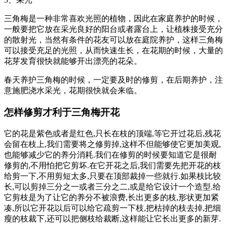
三角梅是一种非常喜欢光照的植物，因此在家庭养护的时候，
一般要把它放在采光良好的阳台或者露台上，让植株接受充分
的散射光，当然有条件的花友可以放在庭院养护，这样三角梅
可以接受充足的光照，从而快速生长，在花期的时候，大量的
花芽发育很快就能够开出漂亮的花朵。
春天养护三角梅的时候，一定要及时的修剪，在后期养护，注
意施肥浇水采光，花期很快就会来临。
怎样修剪才利于三角梅开花
它的花是紫色或者是红色,只长在枝的顶端,等它开过花后,残花
会留在枝上,我们需要将之修剪掉,这样不但能够使它更加美观,
也能够减少它的养分消耗.我们在修剪的时候要知道它是很耐
修剪的,不用怕把它剪坏.在它开花之后,我们需要先把开花的枝
给剪一下,不用剪短太多,只要在顶部裁掉一些就行.如果枝比较
长,可以剪掉三分之一或者三分之二,或是给它设计一个造型.给
它剪枝是为了让它的养分不被浪费,长出更多的枝,形状更加紧
凑,所以它开花以后可以给它疏剪一下枝,把枯掉的枝去掉,把细
瘦的枝裁下,还可以把侧枝给裁断,这样能让它长出更多的新芽.