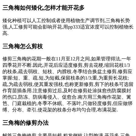
三角梅如何矮化,怎样才能开花多
矮化种植可以人工控制或者使用植物生产调节剂,三角梅长势
强,人工修剪可能会影响开花,用pp333适宜浓度可以控制植物长
高.
三角梅怎么剪枝
修剪三角梅的花期一般在11月至12月之间,如果管理得法,一年
四季花开不断.因此,开花后应适度修剪,剪去花梗,缩回花枝1/3
的枝条,疏去弱枝、短枝、内膛枝.冬季结合换盆土修剪,修剪应
掌握:短、重、疏.短,为短截,保留枝条的1/3;重,为重剪长花枝;
疏,为疏去弱枝,使其重发强枝,也称更新修剪,剪下的枝条可选留
作育苗插条用.注意修剪过后,及时在修剪处涂抹愈伤防腐膜封
闭伤口,防冻、防病毒侵入、促愈合.南方用三角梅作花架、篱
笆、门庭栽植的,冬季不休眠、不落叶,只做轻度修剪,但应做绑
缚、分布、牵引,使花架的枝条分布均匀合理,布满花架.
三角梅的修剪办法
解答三角梅修剪,主要是短截,粗发侧枝,让型饱满,开花多,三角