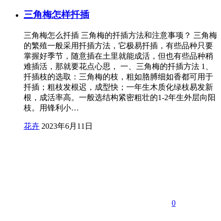
三角梅怎样扦插
三角梅怎么扦插 三角梅的扦插方法和注意事项？ 三角梅
的繁殖一般采用扦插方法，它极易扦插，有些品种只要
掌握好季节，随意插在土里就能成活，但也有些品种稍
难插活，那就要花点心思， 一、三角梅的扦插方法 1、
扦插枝的选取：三角梅的枝，粗如胳膊细如香都可用于
扦插；粗枝发根迟，成型快；一年生木质化绿枝易发新
根，成活率高。一般选结构紧密粗壮的1-2年生外层向阳
枝。用锋利小…
花卉
2023年6月11日
0