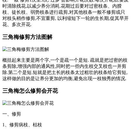
时清除残花,以减少养分消耗.花期过后要对过密枝条、内膛
枝、徒长枝、弱势枝条进行疏剪,对其他枝条一般不修剪或只
对枝头稍作修剪,不宜重剪, 以利缩短下一轮的生长期,促其早开
花、多次开花.
三角梅修剪方法图解
概括起来主要是两个字,一个是疏一个是短. 疏就是把过密的枝
条剪除,增强内部的通风性,同时把一些内生枝交叉枝也一并剪
除.第二个是短.短就是把土长的枝条太过粗壮的枝条给它剪短,
这样做的目的是让养分更加的均衡,避免出现一枝独秀的情况.
三角梅怎么修剪会开花
一、修剪
1、修剪病枝、枯枝