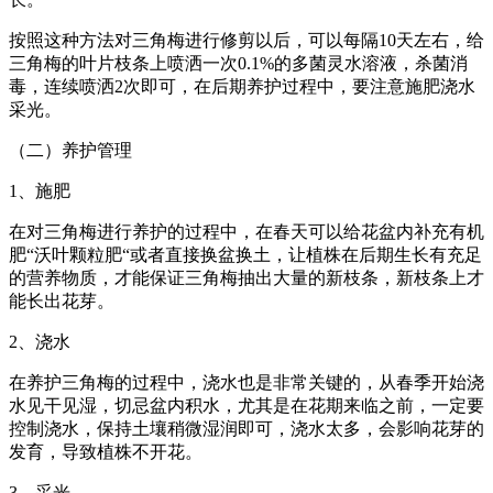
按照这种方法对三角梅进行修剪以后，可以每隔10天左右，给
三角梅的叶片枝条上喷洒一次0.1%的多菌灵水溶液，杀菌消
毒，连续喷洒2次即可，在后期养护过程中，要注意施肥浇水
采光。
（二）养护管理
1、施肥
在对三角梅进行养护的过程中，在春天可以给花盆内补充有机
肥“沃叶颗粒肥“或者直接换盆换土，让植株在后期生长有充足
的营养物质，才能保证三角梅抽出大量的新枝条，新枝条上才
能长出花芽。
2、浇水
在养护三角梅的过程中，浇水也是非常关键的，从春季开始浇
水见干见湿，切忌盆内积水，尤其是在花期来临之前，一定要
控制浇水，保持土壤稍微湿润即可，浇水太多，会影响花芽的
发育，导致植株不开花。
3、采光