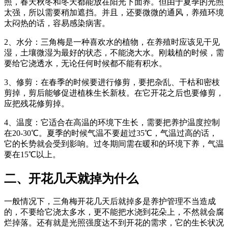
照，春天秋冬和冬天都能放在阳光下面养。但由于夏季的光照
太强，所以需要稍加遮挡。并且，还要微微的通风，养殖环境
太闷热的话，容易感染病害。
2、水分：三角梅是一种喜欢水的植物，在养殖时应该见干见
湿，土壤微湿为最好的状态，不能浇大水。刚栽植的时候，需
要给它浇透水，无论任何时候都不能有积水。
3、修剪：在春季的时候要进行修剪，要把杂乱、干枯和密枝
剪掉，剪后能够促进植株生长新枝。在它开花之后也要修剪，
应把残花修剪掉。
4、温度：它适合在高温的环境下生长，需要把养护温度控制
在20-30℃。夏季的时候气温不要超过35℃，气温过高的话，
它的长势就会受到影响。过冬期间需在暖和的环境下养，气温
要在15℃以上。
二、开花几天就掉为什么
一般情况下，三角梅开花几天后就掉多是养护管理不当造成
的，不要给它浇太多水，更不能把水浇到花朵上，不然就会腐
烂掉落。还有就是光照强度达不到开花的需求，它的生长状况