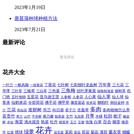
2023年1月19日
唐菖蒲种球种植方法
2023年7月21日
最新评论
暂无评论
花卉大全
万年青
一叶兰
一帆风顺
丁香花
七叶树
七彩细叶龙血树
三七花
三
一枝黄花
三角梅
三色堇
华李
三棱草
三白草
丝叶茅膏菜
也
三叶草
丽格秋海棠
丽蚌草
仙人掌
仙人球
门铁
五叶地锦
五星花
亚马逊王莲
人参榕
人参花
人心果
仙
令箭荷花
客来
仙鹤来花
佛手花
佛甲草
佩普基诺
侧柏叶
依米花
倒挂金钟
兜
多肉
兰花
发财树
吊兰
向日葵
君子兰
含羞草
多肉植物怎么养
凤仙花
兰
富贵竹
月季
杜鹃
栀子
寒兰
山竹
平安树
康乃馨
文竹
无花果
木槿
橡皮
散尾葵
百合
海棠
滴水观音
熟菜
牡丹
玫瑰
白掌
睡莲
树
水仙
玉兰
矮牵
猪笼草
玉簪
花卉
绿萝
茉莉
薄荷
薰衣草
绣球
荷花
菊花
蝴蝶
牛
花毛茛
茶花
红掌