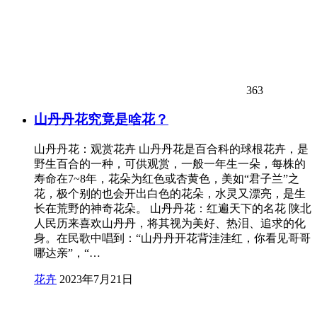
363
山丹丹花究竟是啥花？
山丹丹花：观赏花卉 山丹丹花是百合科的球根花卉，是
野生百合的一种，可供观赏，一般一年生一朵，每株的
寿命在7~8年，花朵为红色或杏黄色，美如“君子兰”之
花，极个别的也会开出白色的花朵，水灵又漂亮，是生
长在荒野的神奇花朵。 山丹丹花：红遍天下的名花 陕北
人民历来喜欢山丹丹，将其视为美好、热泪、追求的化
身。在民歌中唱到：“山丹丹开花背洼洼红，你看见哥哥
哪达亲”，“…
花卉
2023年7月21日