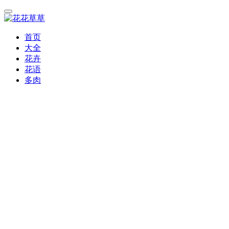
首页
大全
花卉
花语
多肉