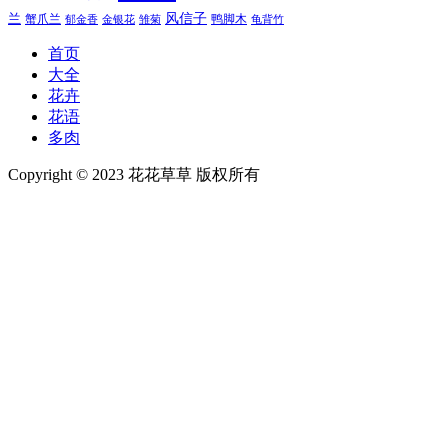
风信子
兰
蟹爪兰
鸭脚木
郁金香
金银花
雏菊
龟背竹
首页
大全
花卉
花语
多肉
Copyright © 2023 花花草草 版权所有