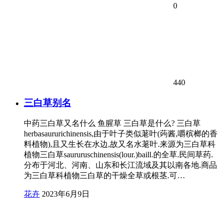
0
440
三白草别名
中药三白草又名什么 鱼腥草 三白草是什么? 三白草
herbasaururichinensis,由于叶子类似荖叶(蒟酱,嚼槟榔的香
料植物),且又生长在水边,故又名水荖叶.来源为三白草科
植物三白草saururuschinensis(lour.)baill.的全草.民间草药.
分布于河北、河南、山东和长江流域及其以南各地.商品
为三白草科植物三白草的干燥全草或根茎.可…
花卉
2023年6月9日