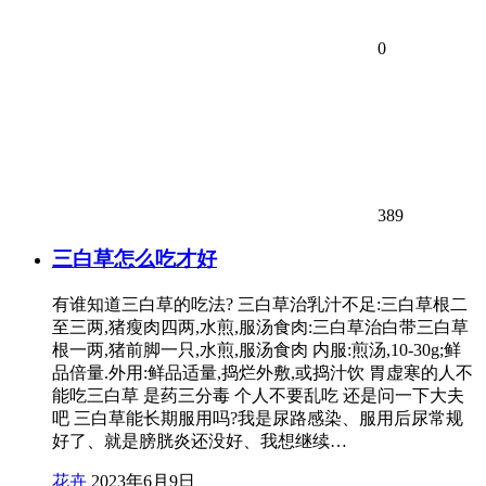
0
389
三白草怎么吃才好
有谁知道三白草的吃法? 三白草治乳汁不足:三白草根二
至三两,猪瘦肉四两,水煎,服汤食肉:三白草治白带三白草
根一两,猪前脚一只,水煎,服汤食肉 内服:煎汤,10-30g;鲜
品倍量.外用:鲜品适量,捣烂外敷,或捣汁饮 胃虚寒的人不
能吃三白草 是药三分毒 个人不要乱吃 还是问一下大夫
吧 三白草能长期服用吗?我是尿路感染、服用后尿常规
好了、就是膀胱炎还没好、我想继续…
花卉
2023年6月9日