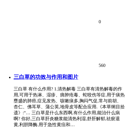
0
560
三白草的功效与作用和图片
三白草 有什么作用? 1.清热解毒 三白草有清热解毒的作
用,可用于热淋、湿疹、痈肿疮毒、蛇咬伤等症.用于痰热
壅盛的肺癌,症见发热、咳嗽痰多,胸闷气促,常与前胡、
杏仁、佛耳草、蒲公英,地骨皮等配合应用.《本草纲目拾
遗》:“… 三白草是什么东西啊,有什么作用,能治什么病
啊? 你好,三白草肝炎糖浆能清热利湿,舒肝解郁,祛瘀退
黄,利胆降酶.用于急性黄疸和…