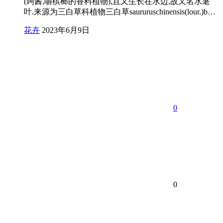
(蒟酱,嚼槟榔的香料植物),且又生长在水边,故又名水荖
叶.来源为三白草科植物三白草saururuschinensis(lour.)b…
花卉
2023年6月9日
0
0