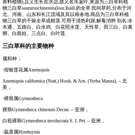
香料植物),且又生长在水边,故又名水荖叶.来源为三白草科植
物三白草saururuschinensis(lour.)baill.的全草.民间草药.分布于河
北、河南、山东和长江流域及其以南各地.商品为三白草科植
物三白草的干燥全草或根茎.可用于清热利尿,解毒消肿 别名:水
木通、五路白、白水鸡、白花照水莲、天性草、田三白、白黄
脚、白面姑、三点白、白叶莲.
三白草科的主要物种
属和种：
·假银莲花属Anemopsis
Anemopsis californica (Nutt.) Hook. & Arn. (Yerba Manza). – 北
美，
·裸蒴属Gymnotheca
裸蒴Gymnotheca chinensis Decne. – 亚洲，
白苞裸蒴Gymnotheca involucrata S. J. Pei. – 亚洲，
·蕺菜属Houttuynia