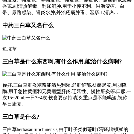
香甙.能清热解毒、利尿消肿.用于小便不利、淋沥涩痛、白
带、尿路感染、肾炎水肿;外治疮疡肿毒、湿疹.1.清热…
中药三白草又名什么
鱼腥草
三白草是什么东西啊,有什么作用,能治什么病啊?
你好,三白草肝炎糖浆能清热利湿,舒肝解郁,祛瘀退黄,利胆降
酶.用于急性黄疸和无黄疸型肝炎,迁延性、慢性肝炎等.口服,一
次15~20ml,一日3~4次.饮食要保持清淡,重点是不能喝酒,祝你
早日康复.
三白草是什么?
三白草herbasaururichinensis,由于叶子类似荖叶(蒟酱,嚼槟榔的