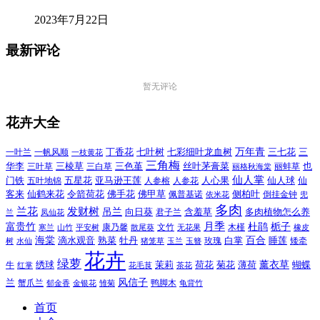
2023年7月22日
最新评论
暂无评论
花卉大全
万年青
一叶兰
一帆风顺
丁香花
七叶树
七彩细叶龙血树
三七花
三
一枝黄花
三角梅
三色堇
华李
三棱草
三白草
丝叶茅膏菜
也
三叶草
丽格秋海棠
丽蚌草
仙人掌
仙人球
门铁
五叶地锦
五星花
亚马逊王莲
人参榕
人参花
人心果
仙
令箭荷花
客来
仙鹤来花
佛手花
佛甲草
佩普基诺
侧柏叶
依米花
倒挂金钟
兜
多肉
兰花
发财树
吊兰
向日葵
君子兰
含羞草
多肉植物怎么养
凤仙花
兰
富贵竹
月季
杜鹃
栀子
寒兰
山竹
平安树
康乃馨
文竹
无花果
木槿
橡皮
散尾葵
百合
海棠
滴水观音
熟菜
牡丹
玫瑰
白掌
睡莲
树
水仙
玉兰
矮牵
猪笼草
玉簪
花卉
绿萝
茉莉
薄荷
薰衣草
绣球
荷花
菊花
蝴蝶
牛
花毛茛
茶花
红掌
风信子
兰
蟹爪兰
鸭脚木
郁金香
金银花
雏菊
龟背竹
首页