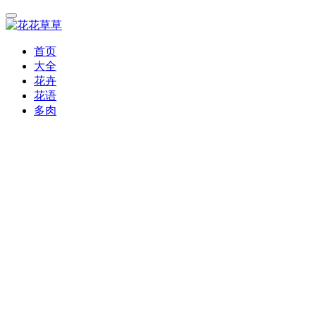
首页
大全
花卉
花语
多肉