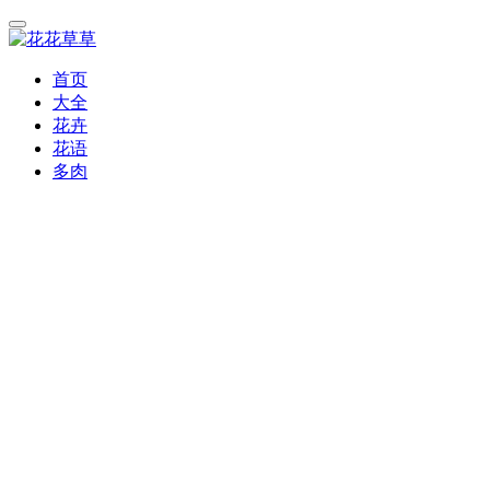
首页
大全
花卉
花语
多肉