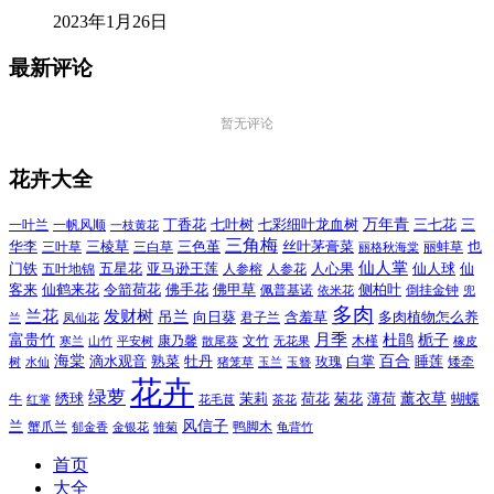
2023年1月26日
最新评论
暂无评论
花卉大全
万年青
一叶兰
一帆风顺
丁香花
七叶树
七彩细叶龙血树
三七花
三
一枝黄花
三角梅
三色堇
华李
三棱草
三白草
丝叶茅膏菜
也
三叶草
丽格秋海棠
丽蚌草
仙人掌
仙人球
门铁
五叶地锦
五星花
亚马逊王莲
人参榕
人参花
人心果
仙
令箭荷花
客来
仙鹤来花
佛手花
佛甲草
佩普基诺
侧柏叶
依米花
倒挂金钟
兜
多肉
兰花
发财树
吊兰
向日葵
君子兰
含羞草
多肉植物怎么养
凤仙花
兰
富贵竹
月季
杜鹃
栀子
寒兰
山竹
平安树
康乃馨
文竹
无花果
木槿
橡皮
散尾葵
百合
海棠
滴水观音
熟菜
牡丹
玫瑰
白掌
睡莲
树
水仙
玉兰
矮牵
猪笼草
玉簪
花卉
绿萝
茉莉
薄荷
薰衣草
绣球
荷花
菊花
蝴蝶
牛
花毛茛
茶花
红掌
风信子
兰
蟹爪兰
鸭脚木
郁金香
金银花
雏菊
龟背竹
首页
大全