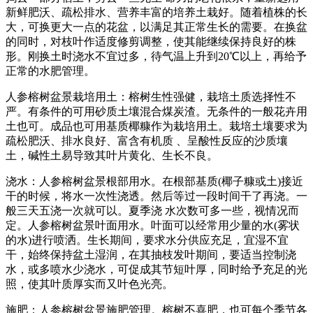
新鲜肥沃、疏松排水、营养丰富的培养土栽好。随着植株的长
大，可换更大一点的花盆，以满足其正常生长的需要。在换盆
的同时，对枝叶作适度修剪调整，使其能继续保持良好的株
形。刚换土时浇水不宜过多，待气温上升到20℃以上，再给予
正常的水肥管理。
人参榕树盆景栽培用土：榕树生性强健，栽培土质选择性不
严。有条件的可用砂质土壤混合煤炭渣。无条件的一般花卉用
土也可。成品也可用基质椰糠作为栽培用土。栽培土壤要求为
疏松肥沃、排水良好、富含有机质 、呈酸性反应的沙质壤
土，碱性土易导致其叶片黄化、生长不良。
浇水：人参榕树盆景根部用水。在根部基质(椰子糠或土)接近
干的时候，将水一次性浇透。然后等过一段时间干了再浇。一
般三天五浇一次就可以。夏季浇 水次数可多一些，视情况而
定。人参榕树盆景叶面用水。叶面可以经常用少量的水(雾状
的水)进行喷洒。生长期间，要求水分供应充足，宜湿不宜
干，始终保持盆土湿润，在其抽枝发叶期间，要适当控制浇
水，或多喷水少浇水，可促成其节短叶厚，同时给予充足的光
照，使其叶质厚实而又叶色光亮。
施肥：人参榕树盆景施肥管理。榕树不喜肥，也可每个季节各