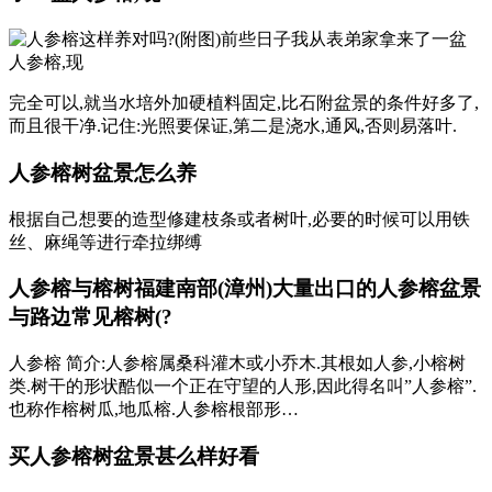
完全可以,就当水培外加硬植料固定,比石附盆景的条件好多了,
而且很干净.记住:光照要保证,第二是浇水,通风,否则易落叶.
人参榕树盆景怎么养
根据自己想要的造型修建枝条或者树叶,必要的时候可以用铁
丝、麻绳等进行牵拉绑缚
人参榕与榕树福建南部(漳州)大量出口的人参榕盆景
与路边常见榕树(?
人参榕 简介:人参榕属桑科灌木或小乔木.其根如人参,小榕树
类.树干的形状酷似一个正在守望的人形,因此得名叫”人参榕”.
也称作榕树瓜,地瓜榕.人参榕根部形…
买人参榕树盆景甚么样好看