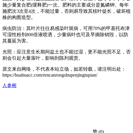
施少量复合肥(缓释肥)一次。肥料的主要成分是氮磷钾。每年
施肥次3次至4次，不能过量，否则易导致其枝叶徒长，破坏植
株的构图造型。
病虫防治：其叶片往往易感染叶斑病，可用70%的甲基托布津
可湿性粉剂800倍液喷洒，少量病叶也可及早摘除销毁，以防
其蔓延为害。
光照：应注意生长期间盆土也不能过湿，更不能光照不足，否
则会引起大量落叶，影响到陈列观赏。
原文来自网络，不代表本站立场，如若转载，请注明出处：
https://huahuacc.com/rencanrongshupenjingtupian/
人参榕
赞
(0)