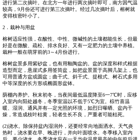
进行第二次摘叶。在北方一年进行两次摘叶即可，南方因气温
较高，9月份还可进行第三次摘叶。经过几次摘叶后，榕树就
变得枝密叶小了。
2．栽种与用盆
榕树适应性强，在酸性、中性、微碱性的土壤都能生长，但最
好是在微酸、疏松、排水良好、又有一定肥力的土壤中养植。
栽种一般在萌芽前的3～4月份进行。
榕树盆景多用紫砂盆，也有用釉陶盆的。盆的深度和样式根据
造型而定，悬崖式多用签筒盆，如把盆景置于高脚几架上，也
可用普通方盆或圆盆；曲干式、斜干式、提根式、树石式多用
中等深度的长方形或椭圆形盆钵。
荫棚内养护。秋末初冬，当夜间最低温度降至6一7℃时，应移
入室内向阳处越冬，冬季室温以不低于5℃为宜。棕竹喜温
暖、湿润、通风并有—定光照的环境，如烈日曝晒、盆内干
燥，常造成枝叶枯黄，轻者生长不良，严重者可能枯死。
(2)浇水。除保持盆内湿润外，还要经常向地面洒水。天气炎
热时，浇水要在早、晚进行，并向叶面喷水。冬季移入室内
后，要少浇水，冬季浇水应在一天当中温度最高的中午前后进