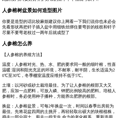
人参榕树盆景如何造型图片
你要是造型的话比较麻烦建议你上网看一下我们说你也未必会
先看形状再把钎子插入盆中用细铁丝绑住要弯折的枝杈和钎子
尽量不要弯老枝过一两年后就成型了
人参榕怎么养
【人参榕的养殖方法】
温度：人参榕对光、热、水、肥的要求同一般的细叶榕，性喜
温暖 湿润和阳光充足的环境，不耐寒，耐半阴，生长适温为2
0℃至30℃，冬季棚室温度应维持不低于5℃。
土壤：以河砂或砂土栽培最佳。为了让人参榕的根部又大又
肥，应加一点肥料，可放入磷、钾肥比例较高的肥料。培植人
参榕时，务必使用种子播种，方能养出肥胖的根部。
换盆：人参榕盆景，可每2年换盆一次，时间以春季出房前为
最佳。先将花盆四周的土挑开，再轻轻取出硕大的块根植株，
捣去一部分宿土，剪去一些无生 命力的老化根系，重新选用