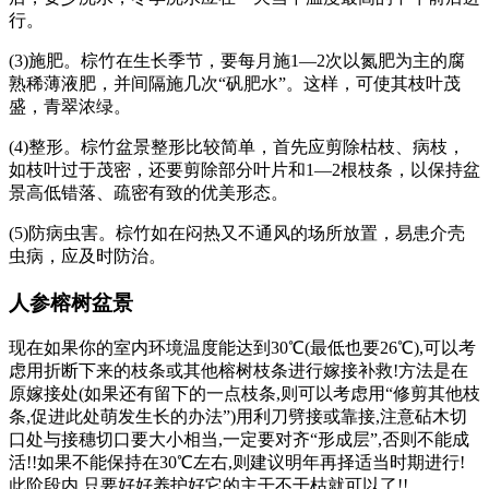
行。
(3)施肥。棕竹在生长季节，要每月施1—2次以氮肥为主的腐
熟稀薄液肥，并间隔施几次“矾肥水”。这样，可使其枝叶茂
盛，青翠浓绿。
(4)整形。棕竹盆景整形比较简单，首先应剪除枯枝、病枝，
如枝叶过于茂密，还要剪除部分叶片和1—2根枝条，以保持盆
景高低错落、疏密有致的优美形态。
(5)防病虫害。棕竹如在闷热又不通风的场所放置，易患介壳
虫病，应及时防治。
人参榕树盆景
现在如果你的室内环境温度能达到30℃(最低也要26℃),可以考
虑用折断下来的枝条或其他榕树枝条进行嫁接补救!方法是在
原嫁接处(如果还有留下的一点枝条,则可以考虑用“修剪其他枝
条,促进此处萌发生长的办法”)用利刀劈接或靠接,注意砧木切
口处与接穗切口要大小相当,一定要对齐“形成层”,否则不能成
活!!如果不能保持在30℃左右,则建议明年再择适当时期进行!
此阶段内,只要好好养护好它的主干不干枯就可以了!!