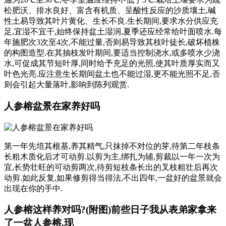
松肥沃、排水良好、富含有机质、呈酸性反应的沙质壤土,碱
性土易导致其叶片黄化、生长不良.生长期间,要求水分供应充
足,宜湿不宜干,始终保持盆土湿润,夏季还应经常给叶面喷水.每
年施肥次3次至4次,不能过量,否则易导致其枝叶徒长,破坏植株
的构图造型.在其抽枝发叶期间,要适当控制浇水,或多喷水少浇
水,可促成其节短叶厚,同时给予充足的光照,使其叶质厚实而又
叶色光亮.应注意生长期间盆土也不能过湿,更不能光照不足,否
则会引起大量落叶,影响到陈列观赏.
人参榕盆景在家养好吗
第一年先培其根基,养其精气,只抹掉不对位的芽,待第二年枝条
长粗木质化后才可动剪.以剪为主,绑扎为辅,剪裁以一年一次为
宜,长势壮旺的可动剪两次,待剪短枝条长出的叉枝粗壮后再次
动剪.如此反复,如果修剪得当得法,不出四年,一盆好的盆景就会
出现在你的手中.
人参榕这样养对吗?(附图)前些日子我从表弟家拿来
了一盆人参榕,现