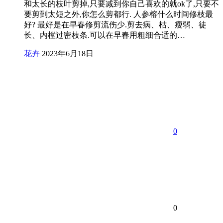
和太长的枝叶剪掉,只要减到你自己喜欢的就ok了,只要不
要剪到太短之外,你怎么剪都行. 人参榕什么时间修枝最
好? 最好是在早春修剪流伤少.剪去病、枯、瘦弱、徒
长、内樘过密枝条.可以在早春用粗细合适的…
花卉
2023年6月18日
0
0