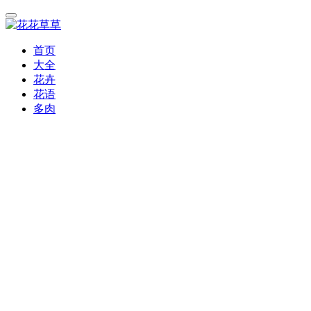
首页
大全
花卉
花语
多肉