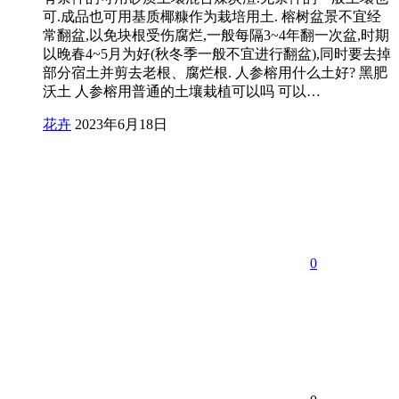
可.成品也可用基质椰糠作为栽培用土. 榕树盆景不宜经
常翻盆,以免块根受伤腐烂,一般每隔3~4年翻一次盆,时期
以晚春4~5月为好(秋冬季一般不宜进行翻盆),同时要去掉
部分宿土并剪去老根、腐烂根. 人参榕用什么土好? 黑肥
沃土 人参榕用普通的土壤栽植可以吗 可以…
花卉
2023年6月18日
0