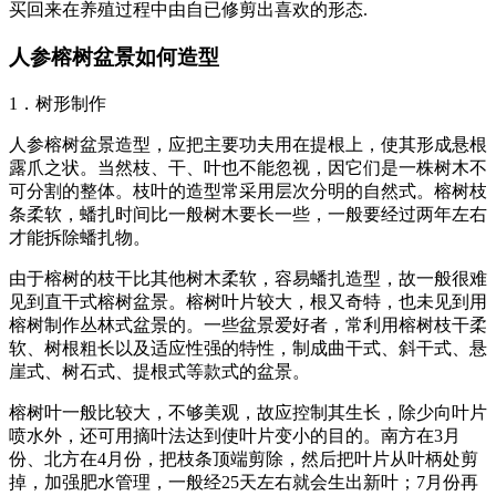
买回来在养殖过程中由自已修剪出喜欢的形态.
人参榕树盆景如何造型
1．树形制作
人参榕树盆景造型，应把主要功夫用在提根上，使其形成悬根
露爪之状。当然枝、干、叶也不能忽视，因它们是一株树木不
可分割的整体。枝叶的造型常采用层次分明的自然式。榕树枝
条柔软，蟠扎时间比一般树木要长一些，一般要经过两年左右
才能拆除蟠扎物。
由于榕树的枝干比其他树木柔软，容易蟠扎造型，故一般很难
见到直干式榕树盆景。榕树叶片较大，根又奇特，也未见到用
榕树制作丛林式盆景的。一些盆景爱好者，常利用榕树枝干柔
软、树根粗长以及适应性强的特性，制成曲干式、斜干式、悬
崖式、树石式、提根式等款式的盆景。
榕树叶一般比较大，不够美观，故应控制其生长，除少向叶片
喷水外，还可用摘叶法达到使叶片变小的目的。南方在3月
份、北方在4月份，把枝条顶端剪除，然后把叶片从叶柄处剪
掉，加强肥水管理，一般经25天左右就会生出新叶；7月份再