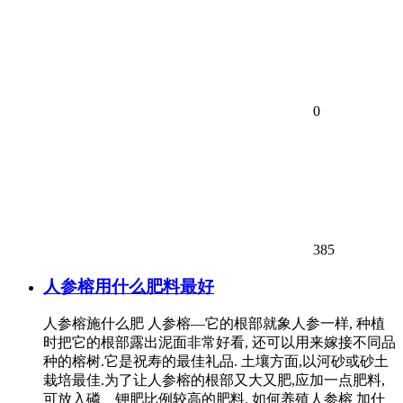
0
385
人参榕用什么肥料最好
人参榕施什么肥 人参榕—它的根部就象人参一样, 种植
时把它的根部露出泥面非常好看, 还可以用来嫁接不同品
种的榕树.它是祝寿的最佳礼品. 土壤方面,以河砂或砂土
栽培最佳.为了让人参榕的根部又大又肥,应加一点肥料,
可放入磷、钾肥比例较高的肥料. 如何养殖人参榕 加什