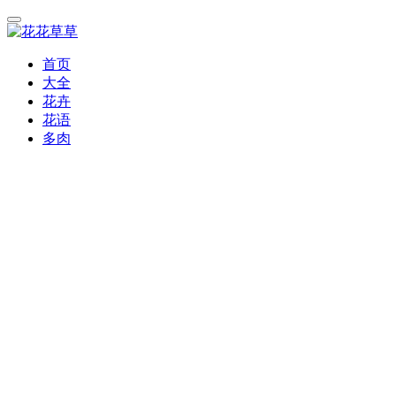
首页
大全
花卉
花语
多肉