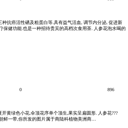
抗癌活性硒及粗蛋白等.具有益气活血, 调节内分泌, 促进新
疗保健功能.也是一种招待贵宾的高档次食用茶. 人参花泡水喝的
0
896
初夏开黄绿色小花,伞顶花序单个顶生,果实呈扁圆形. 人参花???
及朝鲜一带,你所发的图片属于商陆科植物美洲商…