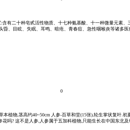
:含有二十种皂甙活性物质、十七种氨基酸、十一种微量元素、三种
、头昏、目眩、失眠、耳鸣、暗疮、青春痘、急性咽喉炎等诸多医
0
物,茎高约40~50cm 人参-百草和堂(15张),轮生掌状复叶.
参花吗? 这不是人参,人参属于五加科植物,只能生长在中国东北