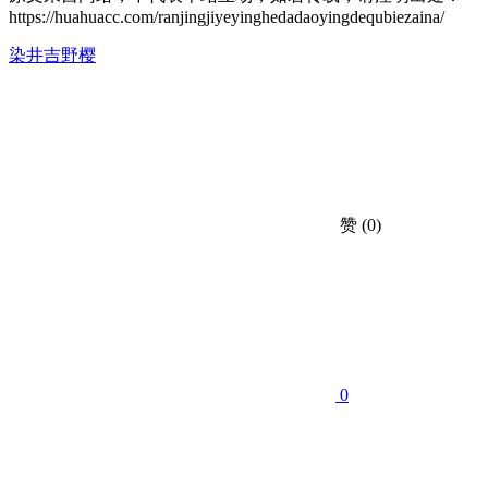
https://huahuacc.com/ranjingjiyeyinghedadaoyingdequbiezaina/
染井吉野樱
赞
(0)
0