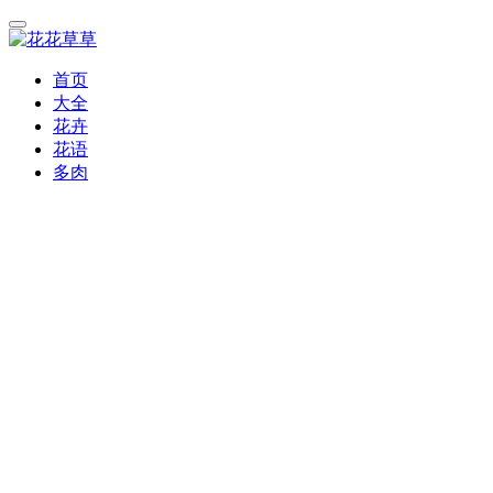
首页
大全
花卉
花语
多肉