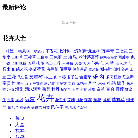
最新评论
暂无评论
花卉大全
万年青
一叶兰
一帆风顺
丁香花
七叶树
七彩细叶龙血树
三七花
三
一枝黄花
三角梅
三色堇
华李
三棱草
三白草
丝叶茅膏菜
也
三叶草
丽格秋海棠
丽蚌草
仙人掌
仙人球
门铁
五叶地锦
五星花
亚马逊王莲
人参榕
人参花
人心果
仙
令箭荷花
客来
仙鹤来花
佛手花
佛甲草
佩普基诺
侧柏叶
依米花
倒挂金钟
兜
多肉
兰花
发财树
吊兰
向日葵
君子兰
含羞草
多肉植物怎么养
凤仙花
兰
富贵竹
月季
杜鹃
栀子
寒兰
山竹
平安树
康乃馨
文竹
无花果
木槿
橡皮
散尾葵
百合
海棠
滴水观音
熟菜
牡丹
玫瑰
白掌
睡莲
树
水仙
玉兰
矮牵
猪笼草
玉簪
花卉
绿萝
茉莉
薄荷
薰衣草
绣球
荷花
菊花
蝴蝶
牛
花毛茛
茶花
红掌
风信子
兰
蟹爪兰
鸭脚木
郁金香
金银花
雏菊
龟背竹
首页
大全
花卉
花语