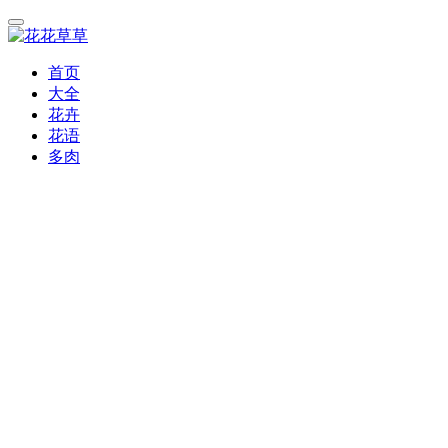
首页
大全
花卉
花语
多肉