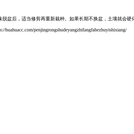
株脱盆后，适当修剪再重新栽种。如果长期不换盆，土壤就会硬
/penjingrongshudeyangzhifangfahezhuyishixiang/