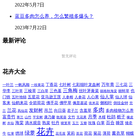
2022年5月7日
蓝豆多肉怎么养，怎么繁殖多爆头？
2023年7月22日
最新评论
暂无评论
花卉大全
万年青
一叶兰
一帆风顺
丁香花
七叶树
七彩细叶龙血树
三七花
三
一枝黄花
三角梅
三色堇
华李
三棱草
三白草
丝叶茅膏菜
也
三叶草
丽格秋海棠
丽蚌草
仙人掌
仙人球
门铁
五叶地锦
五星花
亚马逊王莲
人参榕
人参花
人心果
仙
令箭荷花
客来
仙鹤来花
佛手花
佛甲草
佩普基诺
侧柏叶
依米花
倒挂金钟
兜
多肉
兰花
发财树
吊兰
向日葵
君子兰
含羞草
多肉植物怎么养
凤仙花
兰
富贵竹
月季
杜鹃
栀子
寒兰
山竹
平安树
康乃馨
文竹
无花果
木槿
橡皮
散尾葵
百合
海棠
滴水观音
熟菜
牡丹
玫瑰
白掌
睡莲
树
水仙
玉兰
矮牵
猪笼草
玉簪
花卉
绿萝
茉莉
薄荷
薰衣草
绣球
荷花
菊花
蝴蝶
牛
花毛茛
茶花
红掌