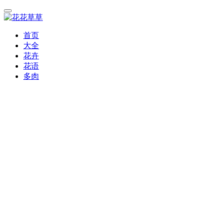
首页
大全
花卉
花语
多肉