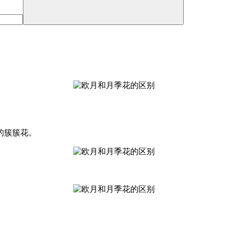
的簇簇花。