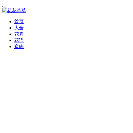
首页
大全
花卉
花语
多肉