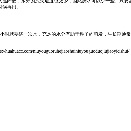
气温降低，水分的流失速度也减少，因此浇水可以少一些。只要
时候再用。
个小时就要浇一次水，充足的水分有助于种子的萌发，生长期通
niuyouguoruhejiaoshuiniuyouguoduojiujiaoyicishui/