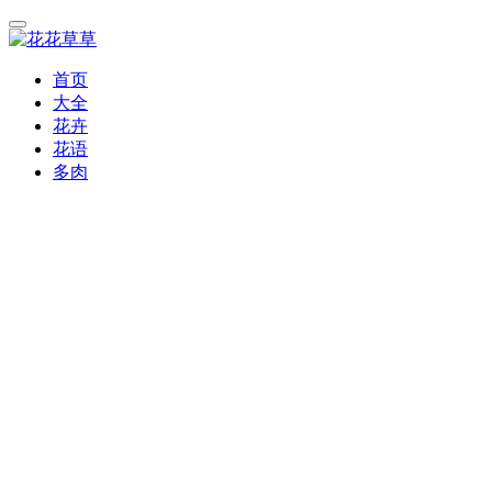
首页
大全
花卉
花语
多肉