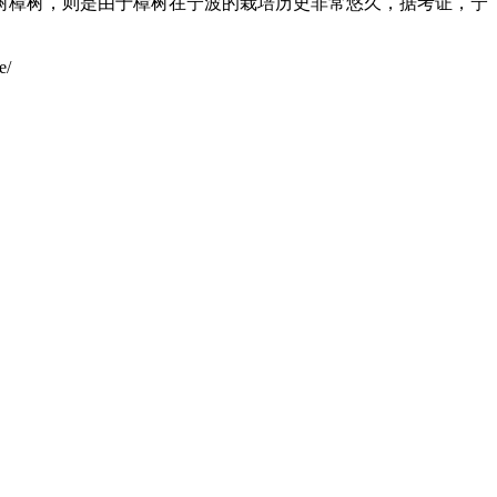
树樟树，则是由于樟树在宁波的栽培历史非常悠久，据考证，宁
e/