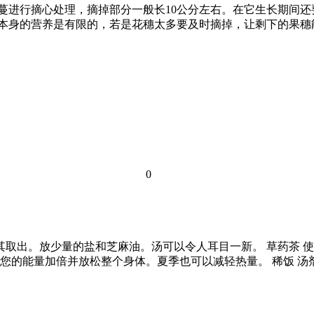
枝蔓进行摘心处理，摘掉部分一般长10公分左右。在它生长期间
萄本身的营养是有限的，若是花穗太多要及时摘掉，让剩下的果
0
将其取出。放少量的盐和芝麻油。汤可以令人耳目一新。 草药茶
能量加倍并放松整个身体。夏季也可以减轻热量。 稀饭 汤剂应用于