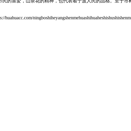
市民的喜爱，山茶花的精神，也代表着宁波人民的品格。至于市
/ningboshiheyangshenmehuashihuaheshishushishenm