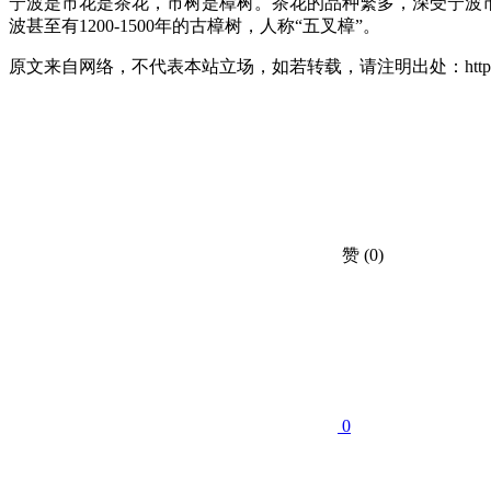
宁波是市花是茶花，市树是樟树。茶花的品种繁多，深受宁波
波甚至有1200-1500年的古樟树，人称“五叉樟”。
原文来自网络，不代表本站立场，如若转载，请注明出处：https://huahuacc.com
赞
(0)
0