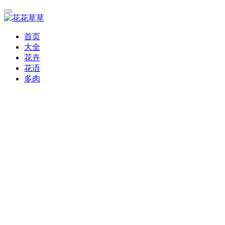
首页
大全
花卉
花语
多肉