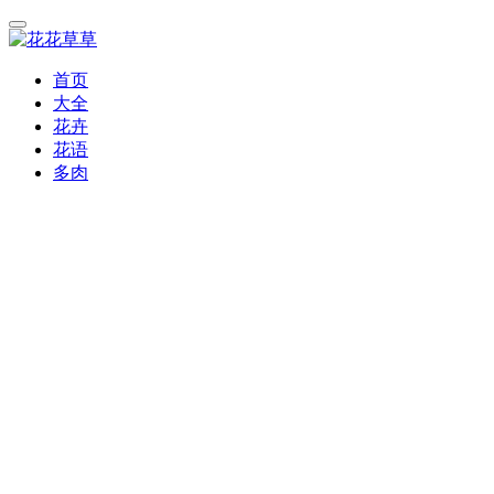
首页
大全
花卉
花语
多肉