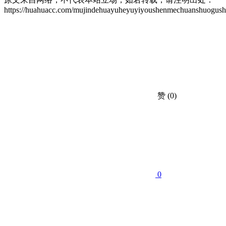
https://huahuacc.com/mujindehuayuheyuyiyoushenmechuanshuogush
赞
(0)
0