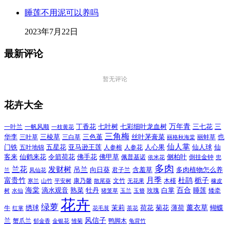
睡莲不用泥可以养吗
2023年7月22日
最新评论
暂无评论
花卉大全
万年青
一叶兰
一帆风顺
丁香花
七叶树
七彩细叶龙血树
三七花
三
一枝黄花
三角梅
三色堇
华李
三棱草
三白草
丝叶茅膏菜
也
三叶草
丽格秋海棠
丽蚌草
仙人掌
仙人球
门铁
五叶地锦
五星花
亚马逊王莲
人参榕
人参花
人心果
仙
令箭荷花
客来
仙鹤来花
佛手花
佛甲草
佩普基诺
侧柏叶
依米花
倒挂金钟
兜
多肉
兰花
发财树
吊兰
向日葵
君子兰
含羞草
多肉植物怎么养
凤仙花
兰
富贵竹
月季
杜鹃
栀子
寒兰
山竹
平安树
康乃馨
文竹
无花果
木槿
橡皮
散尾葵
百合
海棠
滴水观音
熟菜
牡丹
玫瑰
白掌
睡莲
树
水仙
玉兰
矮牵
猪笼草
玉簪
花卉
绿萝
茉莉
薄荷
薰衣草
绣球
荷花
菊花
蝴蝶
牛
花毛茛
茶花
红掌
风信子
兰
蟹爪兰
鸭脚木
郁金香
金银花
雏菊
龟背竹