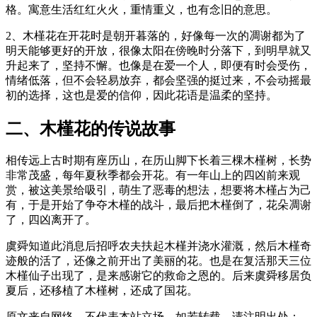
格。寓意生活红红火火，重情重义，也有念旧的意思。
2、木槿花在开花时是朝开暮落的，好像每一次的凋谢都为了
明天能够更好的开放，很像太阳在傍晚时分落下，到明早就又
升起来了，坚持不懈。也像是在爱一个人，即便有时会受伤，
情绪低落，但不会轻易放弃，都会坚强的挺过来，不会动摇最
初的选择，这也是爱的信仰，因此花语是温柔的坚持。
二、木槿花的传说故事
相传远上古时期有座历山，在历山脚下长着三棵木槿树，长势
非常茂盛，每年夏秋季都会开花。有一年山上的四凶前来观
赏，被这美景给吸引，萌生了恶毒的想法，想要将木槿占为己
有，于是开始了争夺木槿的战斗，最后把木槿倒了，花朵凋谢
了，四凶离开了。
虞舜知道此消息后招呼农夫扶起木槿并浇水灌溉，然后木槿奇
迹般的活了，还像之前开出了美丽的花。也是在复活那天三位
木槿仙子出现了，是来感谢它的救命之恩的。后来虞舜移居负
夏后，还移植了木槿树，还成了国花。
原文来自网络，不代表本站立场，如若转载，请注明出处：