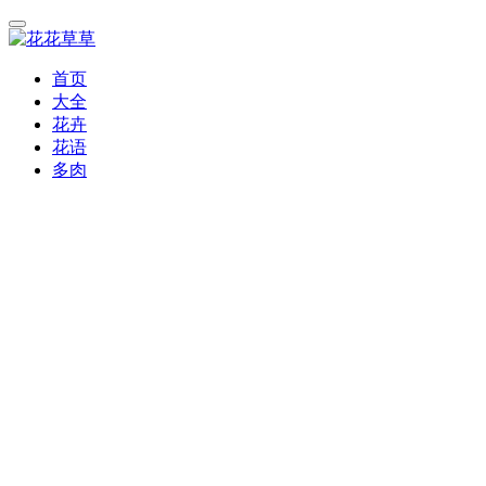
首页
大全
花卉
花语
多肉