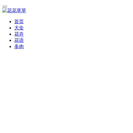
首页
大全
花卉
花语
多肉