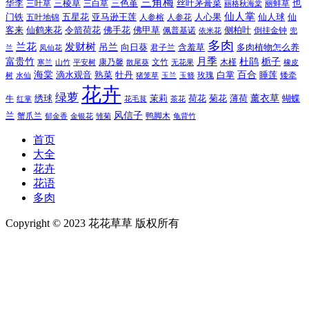
三角梅
三色堇
华李
三棱草
三白草
丝叶茅膏菜
也
三叶草
丽格秋海棠
丽蚌草
仙人掌
仙人球
门铁
五叶地锦
五星花
亚马逊王莲
人参榕
人参花
人心果
仙
令箭荷花
客来
仙鹤来花
佛手花
佛甲草
佩普基诺
侧柏叶
依米花
倒挂金钟
兜
多肉
兰花
发财树
吊兰
向日葵
君子兰
含羞草
多肉植物怎么养
凤仙花
兰
富贵竹
月季
杜鹃
栀子
寒兰
山竹
平安树
康乃馨
文竹
无花果
木槿
橡皮
散尾葵
百合
海棠
滴水观音
熟菜
牡丹
玫瑰
白掌
睡莲
树
水仙
玉兰
矮牵
猪笼草
玉簪
花卉
绿萝
茉莉
薄荷
薰衣草
绣球
荷花
菊花
蝴蝶
牛
花毛茛
茶花
红掌
风信子
兰
蟹爪兰
鸭脚木
郁金香
金银花
雏菊
龟背竹
首页
大全
花卉
花语
多肉
Copyright © 2023 花花草草 版权所有