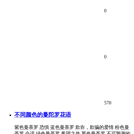
0
0
570
不同颜色的曼陀罗花语
紫色曼荼罗 恐惧 蓝色曼荼罗 欺诈，欺骗的爱情 粉色曼
荼罗 合适 绿色曼荼罗 希望之井 黑色曼荼罗 不可预测的