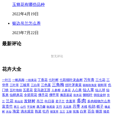
玉簪花有哪些品种
2022年4月19日
银边吊兰怎么养
2023年7月22日
最新评论
暂无评论
花卉大全
万年青
一叶兰
一帆风顺
丁香花
七叶树
七彩细叶龙血树
三七花
三
一枝黄花
三角梅
三色堇
华李
三棱草
三白草
丝叶茅膏菜
也
三叶草
丽格秋海棠
丽蚌草
仙人掌
仙人球
门铁
五叶地锦
五星花
亚马逊王莲
人参榕
人参花
人心果
仙
令箭荷花
客来
仙鹤来花
佛手花
佛甲草
佩普基诺
侧柏叶
依米花
倒挂金钟
兜
多肉
兰花
发财树
吊兰
向日葵
君子兰
含羞草
多肉植物怎么养
凤仙花
兰
富贵竹
月季
杜鹃
栀子
寒兰
山竹
平安树
康乃馨
文竹
无花果
木槿
橡皮
散尾葵
百合
海棠
滴水观音
熟菜
牡丹
玫瑰
白掌
睡莲
树
水仙
玉兰
矮牵
猪笼草
玉簪