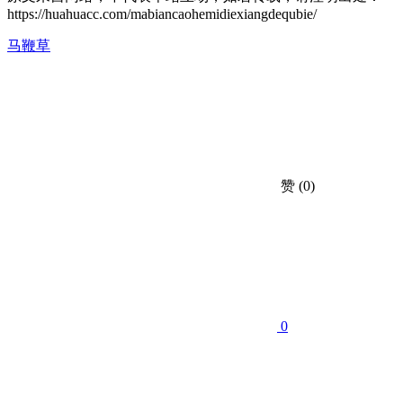
https://huahuacc.com/mabiancaohemidiexiangdequbie/
马鞭草
赞
(0)
0