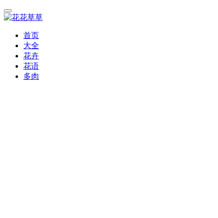
首页
大全
花卉
花语
多肉